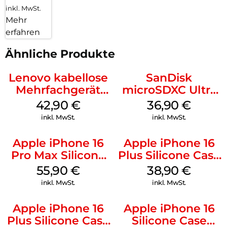
inkl. MwSt.
Mehr
erfahren
Ähnliche Produkte
Lenovo kabellose
SanDisk
Mehrfachgerät
microSDXC Ultra
Luna Grey
128 GB + Adapter
42,90
€
36,90
€
Mobile
inkl. MwSt.
inkl. MwSt.
Apple iPhone 16
Apple iPhone 16
Pro Max Silicone
Plus Silicone Case
Case MagSafe
MagSafe Denim
55,90
€
38,90
€
Stone Gray
inkl. MwSt.
inkl. MwSt.
Apple iPhone 16
Apple iPhone 16
Plus Silicone Case
Silicone Case