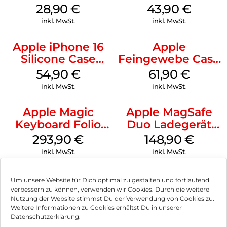
MagSafe Black
MagSafe Plum
28,90
€
43,90
€
inkl. MwSt.
inkl. MwSt.
Apple iPhone 16
Apple
Silicone Case
Feingewebe Case
MagSafe Black
iPhone 15 Pro
54,90
€
61,90
€
MagSafe Schwarz
inkl. MwSt.
inkl. MwSt.
Apple Magic
Apple MagSafe
Keyboard Folio
Duo Ladegerät
iPad 10.9″ (10.Gen.)
Weiß
293,90
€
148,90
€
Weiß
inkl. MwSt.
inkl. MwSt.
Um unsere Website für Dich optimal zu gestalten und fortlaufend
verbessern zu können, verwenden wir Cookies. Durch die weitere
Nutzung der Website stimmst Du der Verwendung von Cookies zu.
Impressum
Weitere Informationen zu Cookies erhältst Du in unserer
Datenschutzerklärung.
AGB