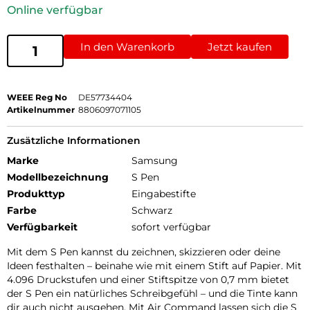
Online verfügbar
In den Warenkorb
Jetzt kaufen
WEEE Reg No
DE57734404
Artikelnummer
8806097071105
Zusätzliche Informationen
Marke
Samsung
Modellbezeichnung
S Pen
Produkttyp
Eingabestifte
Farbe
Schwarz
Verfügbarkeit
sofort verfügbar
Mit dem S Pen kannst du zeichnen, skizzieren oder deine
Ideen festhalten – beinahe wie mit einem Stift auf Papier. Mit
4.096 Druckstufen und einer Stiftspitze von 0,7 mm bietet
der S Pen ein natürliches Schreibgefühl – und die Tinte kann
dir auch nicht ausgehen. Mit Air Command lassen sich die S