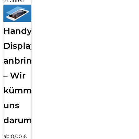
erfahren
Handy
Displayfolie
anbringen
– Wir
kümmern
uns
darum!
ab 0,00 €