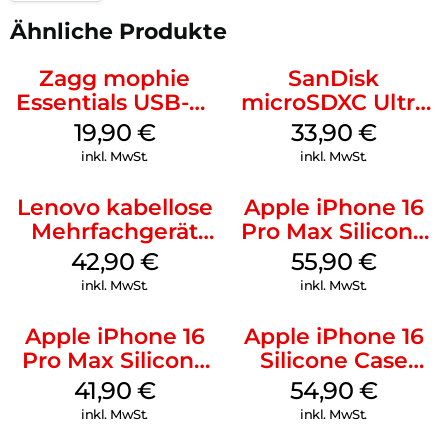
Ähnliche Produkte
Zagg mophie
SanDisk
Essentials USB-C-
microSDXC Ultra
20W Charger PD
128 GB + Adapter
19,90
€
33,90
€
Weiß
Mobile
inkl. MwSt.
inkl. MwSt.
Lenovo kabellose
Apple iPhone 16
Mehrfachgerät
Pro Max Silicone
Luna Grey
Case MagSafe
42,90
€
55,90
€
Stone Gray
inkl. MwSt.
inkl. MwSt.
Apple iPhone 16
Apple iPhone 16
Pro Max Silicone
Silicone Case
Case MagSafe
MagSafe Black
41,90
€
54,90
€
Ultramarine
inkl. MwSt.
inkl. MwSt.