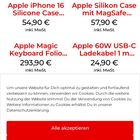
Apple iPhone 16
Apple Silikon Case
Silicone Case
mit MagSafe
MagSafe Lake
iPhone 14 Pro
54,90
€
57,90
€
Green
(PRODUCT)RED
inkl. MwSt.
inkl. MwSt.
Apple Magic
Apple 60W USB-C
Keyboard Folio
Ladekabel 1 m
iPad 10.9″ (10.Gen.)
Weiß
293,90
€
24,90
€
Weiß
inkl. MwSt.
inkl. MwSt.
Um unsere Website für Dich optimal zu gestalten und fortlaufend
verbessern zu können, verwenden wir Cookies. Durch die weitere
Nutzung der Website stimmst Du der Verwendung von Cookies zu.
Impressum
Weitere Informationen zu Cookies erhältst Du in unserer
Datenschutzerklärung.
AGB
Datenschutz
Alle akzeptieren
Vertrag widerrufen