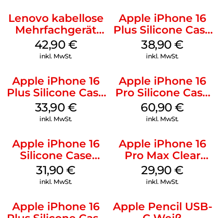
Lenovo kabellose
Apple iPhone 16
Mehrfachgerät
Plus Silicone Case
Luna Grey
MagSafe Denim
42,90
€
38,90
€
inkl. MwSt.
inkl. MwSt.
Apple iPhone 16
Apple iPhone 16
Plus Silicone Case
Pro Silicone Case
MagSafe Lake
MagSafe Stone
33,90
€
60,90
€
Green
Gray
inkl. MwSt.
inkl. MwSt.
Apple iPhone 16
Apple iPhone 16
Silicone Case
Pro Max Clear
MagSafe Fuchsia
Case MagSafe
31,90
€
29,90
€
Transparent
inkl. MwSt.
inkl. MwSt.
Apple iPhone 16
Apple Pencil USB-