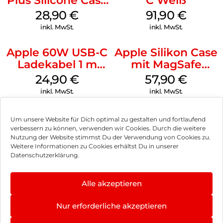
Plus Silicone Case
C Weiß
MagSafe Black
28,90
€
91,90
€
inkl. MwSt.
inkl. MwSt.
Apple 60W USB-C
Apple Silikon Case
Ladekabel 1 m
mit MagSafe
Weiß
iPhone 14 Pro
24,90
€
57,90
€
(PRODUCT)RED
inkl. MwSt.
inkl. MwSt.
Um unsere Website für Dich optimal zu gestalten und fortlaufend
verbessern zu können, verwenden wir Cookies. Durch die weitere
Nutzung der Website stimmst Du der Verwendung von Cookies zu.
Impressum
Weitere Informationen zu Cookies erhältst Du in unserer
Datenschutzerklärung.
AGB
Datenschutz
Alle akzeptieren
Vertrag widerrufen
Nur erforderliche akzeptieren
Hinweis zur Batterieentsorgung