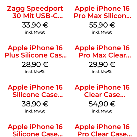
Zagg Speedport
Apple iPhone 16
30 Mit USB-C
Pro Max Silicone
Kabel Weiß
Case MagSafe
33,90
€
55,90
€
Stone Gray
inkl. MwSt.
inkl. MwSt.
Apple iPhone 16
Apple iPhone 16
Plus Silicone Case
Pro Max Clear
MagSafe Black
Case MagSafe
28,90
€
29,90
€
Transparent
inkl. MwSt.
inkl. MwSt.
Apple iPhone 16
Apple iPhone 16
Silicone Case
Clear Case
MagSafe
MagSafe
38,90
€
54,90
€
Ultramarine
Transparent
inkl. MwSt.
inkl. MwSt.
Apple iPhone 16
Apple iPhone 16
Silicone Case
Pro Clear Case