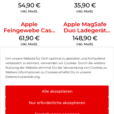
MagSafe Black
MagSafe
54,90
€
35,90
€
Transparent
inkl. MwSt.
inkl. MwSt.
Apple
Apple MagSafe
Feingewebe Case
Duo Ladegerät
iPhone 15 Pro
Weiß
61,90
€
148,90
€
MagSafe Schwarz
inkl. MwSt.
inkl. MwSt.
Um unsere Website für Dich optimal zu gestalten und fortlaufend
verbessern zu können, verwenden wir Cookies. Durch die weitere
Nutzung der Website stimmst Du der Verwendung von Cookies zu.
Impressum
Weitere Informationen zu Cookies erhältst Du in unserer
Datenschutzerklärung.
AGB
Datenschutz
Alle akzeptieren
Vertrag widerrufen
Nur erforderliche akzeptieren
Hinweis zur Batterieentsorgung