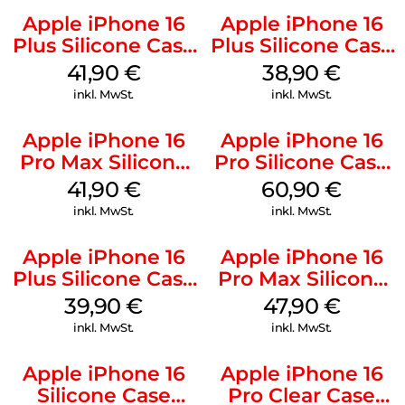
Apple iPhone 16
Apple iPhone 16
Plus Silicone Case
Plus Silicone Case
MagSafe Stone
MagSafe Denim
41,90
€
38,90
€
Gray
inkl. MwSt.
inkl. MwSt.
Apple iPhone 16
Apple iPhone 16
Pro Max Silicone
Pro Silicone Case
Case MagSafe
MagSafe Stone
41,90
€
60,90
€
Ultramarine
Gray
inkl. MwSt.
inkl. MwSt.
Apple iPhone 16
Apple iPhone 16
Plus Silicone Case
Pro Max Silicone
MagSafe Plum
Case MagSafe
39,90
€
47,90
€
Black
inkl. MwSt.
inkl. MwSt.
Apple iPhone 16
Apple iPhone 16
Silicone Case
Pro Clear Case