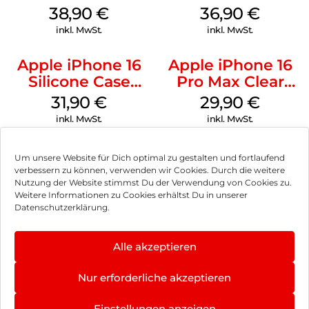
MagSafe
MagSafe
38,90
€
36,90
€
Ultramarine
Transparent
inkl. MwSt.
inkl. MwSt.
Apple iPhone 16
Apple iPhone 16
Silicone Case
Pro Max Clear
MagSafe Fuchsia
Case MagSafe
31,90
€
29,90
€
Transparent
inkl. MwSt.
inkl. MwSt.
Um unsere Website für Dich optimal zu gestalten und fortlaufend
verbessern zu können, verwenden wir Cookies. Durch die weitere
Nutzung der Website stimmst Du der Verwendung von Cookies zu.
Impressum
Weitere Informationen zu Cookies erhältst Du in unserer
Datenschutzerklärung.
AGB
Datenschutz
Alle akzeptieren
Vertrag widerrufen
Nur erforderliche akzeptieren
Hinweis zur Batterieentsorgung
Einstellungen anzeigen