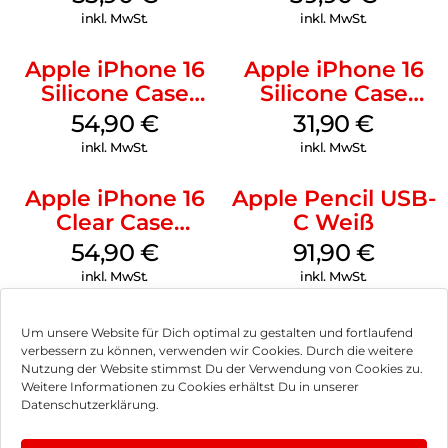
Stone Gray
inkl. MwSt.
inkl. MwSt.
Apple iPhone 16
Apple iPhone 16
Silicone Case
Silicone Case
MagSafe Black
MagSafe Fuchsia
54,90
€
31,90
€
inkl. MwSt.
inkl. MwSt.
Apple iPhone 16
Apple Pencil USB-
Clear Case
C Weiß
MagSafe
54,90
€
91,90
€
Transparent
inkl. MwSt.
inkl. MwSt.
Um unsere Website für Dich optimal zu gestalten und fortlaufend
verbessern zu können, verwenden wir Cookies. Durch die weitere
Nutzung der Website stimmst Du der Verwendung von Cookies zu.
Impressum
Weitere Informationen zu Cookies erhältst Du in unserer
Datenschutzerklärung.
AGB