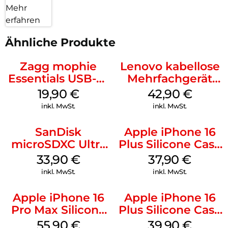
Mehr
erfahren
Ähnliche Produkte
Zagg mophie
Lenovo kabellose
Essentials USB-C-
Mehrfachgerät
20W Charger PD
Luna Grey
19,90
€
42,90
€
Weiß
inkl. MwSt.
inkl. MwSt.
SanDisk
Apple iPhone 16
microSDXC Ultra
Plus Silicone Case
128 GB + Adapter
MagSafe Lake
33,90
€
37,90
€
Mobile
Green
inkl. MwSt.
inkl. MwSt.
Apple iPhone 16
Apple iPhone 16
Pro Max Silicone
Plus Silicone Case
Case MagSafe
MagSafe Plum
55,90
€
39,90
€