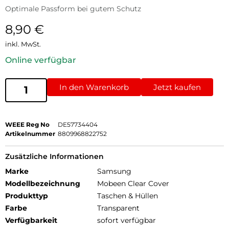
Optimale Passform bei gutem Schutz
8,90
€
inkl. MwSt.
Online verfügbar
In den Warenkorb
Jetzt kaufen
WEEE Reg No
DE57734404
Artikelnummer
8809968822752
Zusätzliche Informationen
Marke
Samsung
Modellbezeichnung
Mobeen Clear Cover
Produkttyp
Taschen & Hüllen
Farbe
Transparent
Verfügbarkeit
sofort verfügbar