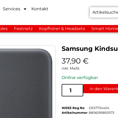
Services
Kontakt
bles
Festnetz
Kopfhörer & Headsets
Smart Hom
Samsung Kindsuit
37,90
€
inkl. MwSt.
Online verfügbar
In den Waren
WEEE Reg No
DE57734404
Artikelnummer
8806095850573