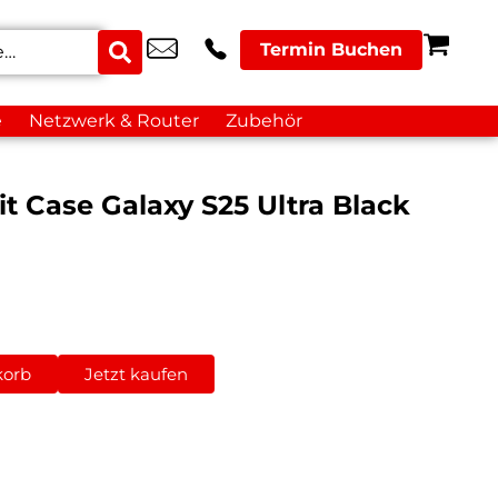
Termin Buchen
e
Netzwerk & Router
Zubehör
 Case Galaxy S25 Ultra Black
korb
Jetzt kaufen