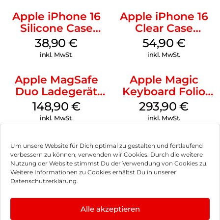
Apple iPhone 16
Apple iPhone 16
Silicone Case
Clear Case
MagSafe
MagSafe
38,90
€
54,90
€
Ultramarine
Transparent
inkl. MwSt.
inkl. MwSt.
Apple MagSafe
Apple Magic
Duo Ladegerät
Keyboard Folio
Weiß
iPad 10.9″ (10.Gen.)
148,90
€
293,90
€
Weiß
inkl. MwSt.
inkl. MwSt.
Um unsere Website für Dich optimal zu gestalten und fortlaufend
verbessern zu können, verwenden wir Cookies. Durch die weitere
Nutzung der Website stimmst Du der Verwendung von Cookies zu.
Impressum
Weitere Informationen zu Cookies erhältst Du in unserer
Datenschutzerklärung.
AGB
Datenschutz
Alle akzeptieren