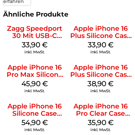
erfahren
Ähnliche Produkte
Zagg Speedport
Apple iPhone 16
30 Mit USB-C
Plus Silicone Case
Kabel Weiß
MagSafe Lake
33,90
€
33,90
€
Green
inkl. MwSt.
inkl. MwSt.
Apple iPhone 16
Apple iPhone 16
Pro Max Silicone
Plus Silicone Case
Case MagSafe
MagSafe Denim
45,90
€
38,90
€
Ultramarine
inkl. MwSt.
inkl. MwSt.
Apple iPhone 16
Apple iPhone 16
Silicone Case
Pro Clear Case
MagSafe Lake
MagSafe
54,90
€
35,90
€
Green
Transparent
inkl. MwSt.
inkl. MwSt.