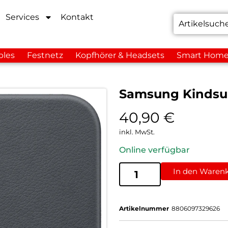
Services
Kontakt
bles
Festnetz
Kopfhörer & Headsets
Smart Hom
Samsung Kindsui
40,90
€
inkl. MwSt.
Online verfügbar
In den Waren
Artikelnummer
8806097329626