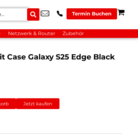
Termin Buchen
e
Netzwerk & Router
Zubehör
t Case Galaxy S25 Edge Black
korb
Jetzt kaufen