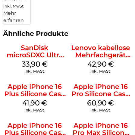
inkl. MwSt.
Mehr
erfahren
Ähnliche Produkte
SanDisk
Lenovo kabellose
microSDXC Ultra
Mehrfachgerät
128 GB + Adapter
Luna Grey
33,90
€
42,90
€
Mobile
inkl. MwSt.
inkl. MwSt.
Apple iPhone 16
Apple iPhone 16
Plus Silicone Case
Pro Silicone Case
MagSafe Stone
MagSafe Stone
41,90
€
60,90
€
Gray
Gray
inkl. MwSt.
inkl. MwSt.
Apple iPhone 16
Apple iPhone 16
Plus Silicone Case
Pro Max Silicone