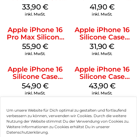
MagSafe Lake
Case MagSafe
33,90
€
41,90
€
Green
Ultramarine
inkl. MwSt.
inkl. MwSt.
Apple iPhone 16
Apple iPhone 16
Pro Max Silicone
Silicone Case
Case MagSafe
MagSafe Fuchsia
55,90
€
31,90
€
Stone Gray
inkl. MwSt.
inkl. MwSt.
Apple iPhone 16
Apple iPhone 16
Silicone Case
Silicone Case
MagSafe Black
MagSafe Plum
54,90
€
43,90
€
inkl. MwSt.
inkl. MwSt.
Um unsere Website für Dich optimal zu gestalten und fortlaufend
verbessern zu können, verwenden wir Cookies. Durch die weitere
Nutzung der Website stimmst Du der Verwendung von Cookies zu.
Impressum
Weitere Informationen zu Cookies erhältst Du in unserer
Datenschutzerklärung.