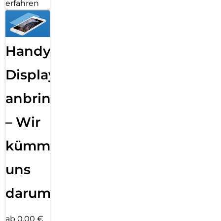
erfahren
Handy
Displayfolie
anbringen
– Wir
kümmern
uns
darum!
ab 0,00 €