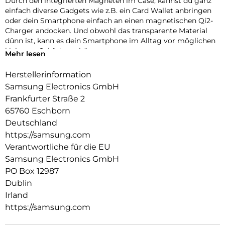
Durch den integrierten Magneten im Case, kannst du ganz
einfach diverse Gadgets wie z.B. ein Card Wallet anbringen
oder dein Smartphone einfach an einen magnetischen Qi2-
Charger andocken. Und obwohl das transparente Material
dünn ist, kann es dein Smartphone im Alltag vor möglichen
kleineren Schäden schützen.
Mehr lesen
Herstellerinformation
Samsung Electronics GmbH
Frankfurter Straße 2
65760 Eschborn
Deutschland
https://samsung.com
Verantwortliche für die EU
Samsung Electronics GmbH
PO Box 12987
Dublin
Irland
https://samsung.com