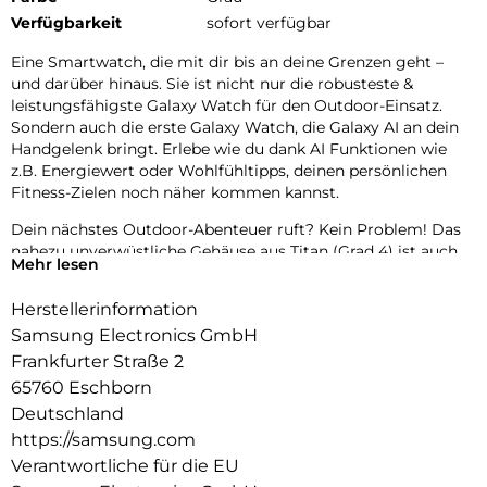
Verfügbarkeit
sofort verfügbar
Eine Smartwatch, die mit dir bis an deine Grenzen geht –
und darüber hinaus. Sie ist nicht nur die robusteste &
leistungsfähigste Galaxy Watch für den Outdoor-Einsatz.
Sondern auch die erste Galaxy Watch, die Galaxy AI an dein
Handgelenk bringt. Erlebe wie du dank AI Funktionen wie
z.B. Energiewert oder Wohlfühltipps, deinen persönlichen
Fitness-Zielen noch näher kommen kannst.
Dein nächstes Outdoor-Abenteuer ruft? Kein Problem! Das
nahezu unverwüstliche Gehäuse aus Titan (Grad 4) ist auch
Mehr lesen
Luft- & Raumfahrt klassifiziert und mit dem kratzfesten
Display aus Saphirglas kannst du den Hindernissen trotzen.
Herstellerinformation
Und wenn du eher stilsicher im nächsten Business-Meeting
Samsung Electronics GmbH
unterwegs sein willst, tauchst du mit dem neuen
Schnellverschluss im Handumdrehen einfach das Armband
Frankfurter Straße 2
aus.
65760 Eschborn
Deutschland
Wohin deine Wege dich auch führen: Die Galaxy Watch Ultra
https://samsung.com
navigiert dich mit Dual-GPS sicher durch viele Terrains.
Dabei können weder Regen, Schnee, Hitze, Stöße oder
Verantwortliche für die EU
Erschütterungen deine Watch aus dem Takt bringen. Tracke