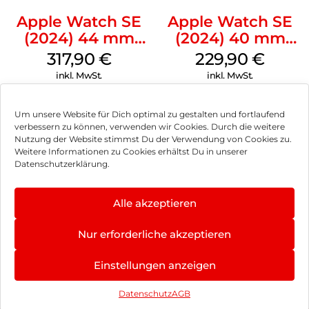
Apple Watch SE
Apple Watch SE
(2024) 44 mm
(2024) 40 mm
GPS + Cellular
GPS
317,90
€
229,90
€
(Sportarmband
(Sportarmband
inkl. MwSt.
inkl. MwSt.
Mitternacht M/L)
Polarstern S/M)
Mitternacht
Polarstern
Um unsere Website für Dich optimal zu gestalten und fortlaufend
verbessern zu können, verwenden wir Cookies. Durch die weitere
Nutzung der Website stimmst Du der Verwendung von Cookies zu.
Impressum
Weitere Informationen zu Cookies erhältst Du in unserer
Datenschutzerklärung.
AGB
Datenschutz
Alle akzeptieren
Vertrag widerrufen
Nur erforderliche akzeptieren
Hinweis zur Batterieentsorgung
Einstellungen anzeigen
Newsletter
Datenschutz
AGB
©
2026
, Brodos AG – All Rights Reserved.