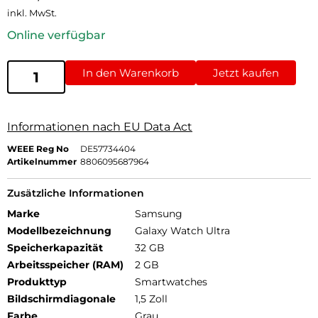
inkl. MwSt.
Online verfügbar
In den Warenkorb
Jetzt kaufen
Informationen nach EU Data Act
WEEE Reg No
DE57734404
Artikelnummer
8806095687964
Zusätzliche Informationen
Marke
Samsung
Modellbezeichnung
Galaxy Watch Ultra
Speicherkapazität
32 GB
Arbeitsspeicher (RAM)
2 GB
Produkttyp
Smartwatches
Bildschirmdiagonale
1,5 Zoll
Farbe
Grau