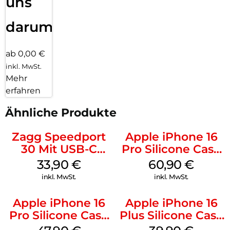
uns
darum!
ab 0,00 €
inkl. MwSt.
Mehr
erfahren
Ähnliche Produkte
Zagg Speedport
Apple iPhone 16
30 Mit USB-C
Pro Silicone Case
Kabel Weiß
MagSafe Stone
33,90
€
60,90
€
Gray
inkl. MwSt.
inkl. MwSt.
Apple iPhone 16
Apple iPhone 16
Pro Silicone Case
Plus Silicone Case
MagSafe Denim
MagSafe Plum