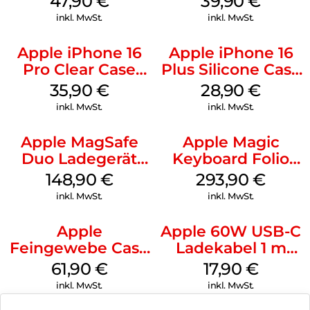
47,90
€
39,90
€
inkl. MwSt.
inkl. MwSt.
Apple iPhone 16
Apple iPhone 16
Pro Clear Case
Plus Silicone Case
MagSafe
MagSafe Black
35,90
€
28,90
€
Transparent
inkl. MwSt.
inkl. MwSt.
Apple MagSafe
Apple Magic
Duo Ladegerät
Keyboard Folio
Weiß
iPad 10.9″ (10.Gen.)
148,90
€
293,90
€
Weiß
inkl. MwSt.
inkl. MwSt.
Apple
Apple 60W USB-C
Feingewebe Case
Ladekabel 1 m
iPhone 15 Pro
Weiß
61,90
€
17,90
€
MagSafe Schwarz
inkl. MwSt.
inkl. MwSt.