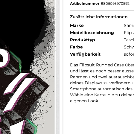
Artikelnummer
8806095970592
Zusätzliche Informationen
Marke
Sam
Modellbezeichnung
Flip
Produkttyp
Tasc
Farbe
Schw
Verfügbarkeit
sofo
Das Flipsuit Rugged Case über
und lässt es noch besser auss
Rahmen und zwei austauschbar
deines Displays zu verändern
Smartphone automatisch das z
Wähle eine Karte, die zu dei
eigenen Look.