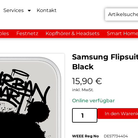
Services
Kontakt
bles
Festnetz
Kopfhörer & Headsets
Smart Hom
Samsung Flipsui
Black
15,90
€
inkl. MwSt.
Online verfügbar
In den Waren
WEEE Reg No
DE57734404