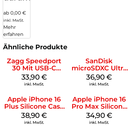
ab 0,00 €
inkl. MwSt.
Mehr
erfahren
Ähnliche Produkte
Zagg Speedport
SanDisk
30 Mit USB-C
microSDXC Ultra
Kabel Weiß
128 GB + Adapter
33,90
€
36,90
€
Mobile
inkl. MwSt.
inkl. MwSt.
Apple iPhone 16
Apple iPhone 16
Plus Silicone Case
Pro Max Silicone
MagSafe Denim
Case MagSafe
38,90
€
34,90
€
Denim
inkl. MwSt.
inkl. MwSt.