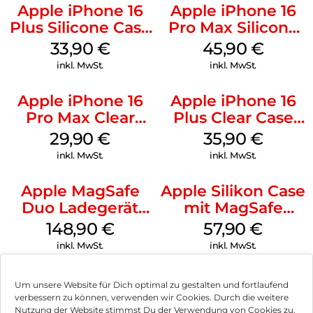
Apple iPhone 16
Apple iPhone 16
Plus Silicone Case
Pro Max Silicone
MagSafe Lake
Case MagSafe
33,90
€
45,90
€
Green
Ultramarine
inkl. MwSt.
inkl. MwSt.
Apple iPhone 16
Apple iPhone 16
Pro Max Clear
Plus Clear Case
Case MagSafe
MagSafe
29,90
€
35,90
€
Transparent
Transparent
inkl. MwSt.
inkl. MwSt.
Apple MagSafe
Apple Silikon Case
Duo Ladegerät
mit MagSafe
Weiß
iPhone 14 Pro
148,90
€
57,90
€
(PRODUCT)RED
inkl. MwSt.
inkl. MwSt.
Um unsere Website für Dich optimal zu gestalten und fortlaufend
verbessern zu können, verwenden wir Cookies. Durch die weitere
Nutzung der Website stimmst Du der Verwendung von Cookies zu.