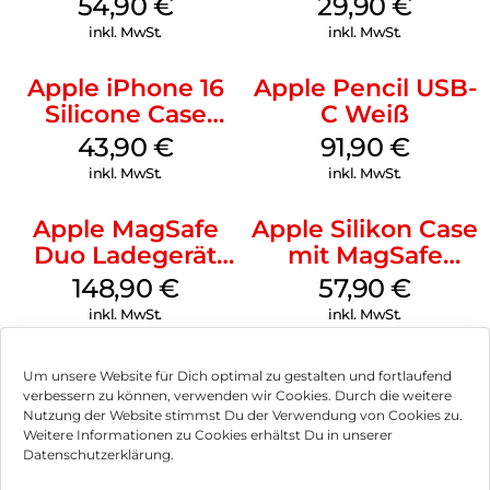
54,90
€
29,90
€
Transparent
inkl. MwSt.
inkl. MwSt.
Apple iPhone 16
Apple Pencil USB-
Silicone Case
C Weiß
MagSafe Plum
43,90
€
91,90
€
inkl. MwSt.
inkl. MwSt.
Apple MagSafe
Apple Silikon Case
Duo Ladegerät
mit MagSafe
Weiß
iPhone 14 Pro
148,90
€
57,90
€
(PRODUCT)RED
inkl. MwSt.
inkl. MwSt.
Um unsere Website für Dich optimal zu gestalten und fortlaufend
verbessern zu können, verwenden wir Cookies. Durch die weitere
Nutzung der Website stimmst Du der Verwendung von Cookies zu.
Impressum
Weitere Informationen zu Cookies erhältst Du in unserer
Datenschutzerklärung.
AGB