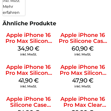
inkl. MwSt.
Mehr
erfahren
Ähnliche Produkte
Apple iPhone 16
Apple iPhone 16
Pro Max Silicone
Pro Silicone Case
Case MagSafe
MagSafe Stone
34,90
€
60,90
€
Denim
Gray
inkl. MwSt.
inkl. MwSt.
Apple iPhone 16
Apple iPhone 16
Pro Max Silicone
Pro Max Silicone
Case MagSafe
Case MagSafe
41,90
€
47,90
€
Ultramarine
Black
inkl. MwSt.
inkl. MwSt.
Apple iPhone 16
Apple iPhone 16
Silicone Case
Pro Max Clear
MagSafe Black
Case MagSafe