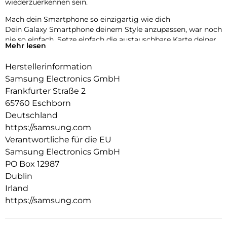
wiederzuerkennen sein.
Mach dein Smartphone so einzigartig wie dich
Dein Galaxy Smartphone deinem Style anzupassen, war noch
nie so einfach. Setze einfach die austauschbare Karte deiner
Mehr lesen
Wahl in das transparente Flipsuit Case ein und erlebe, wie
sich das Design des Frontdisplays automatisch
Herstellerinformation
synchronisiert und verwandelt. Freue dich auf ein
Samsung Electronics GmbH
Smartphone, das einfach zu dir passt.
Frankfurter Straße 2
65760 Eschborn
Deutschland
https://samsung.com
Verantwortliche für die EU
Samsung Electronics GmbH
PO Box 12987
Dublin
Irland
https://samsung.com