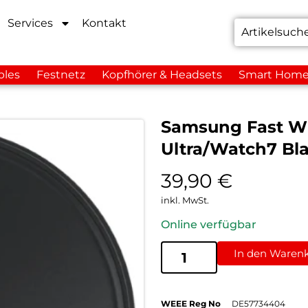
Services
Kontakt
bles
Festnetz
Kopfhörer & Headsets
Smart Hom
Samsung Fast Wi
Ultra/Watch7 Bl
39,90
€
inkl. MwSt.
Online verfügbar
In den Waren
WEEE Reg No
DE57734404