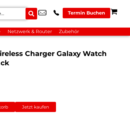
Termin Buchen
e
Netzwerk & Router
Zubehör
reless Charger Galaxy Watch
ack
korb
Jetzt kaufen