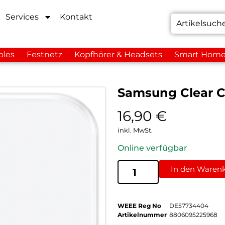
Services
Kontakt
bles
Festnetz
Kopfhörer & Headsets
Smart Hom
Samsung Clear C
16,90
€
inkl. MwSt.
Online verfügbar
In den Waren
WEEE Reg No
DE57734404
Artikelnummer
8806095225968