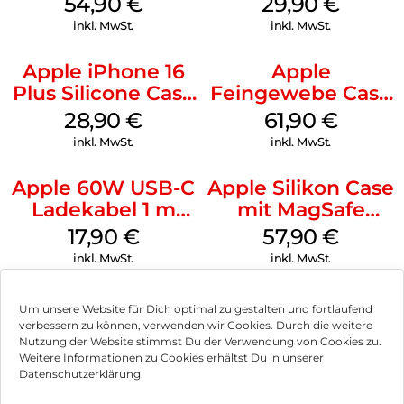
54,90
€
29,90
€
Transparent
inkl. MwSt.
inkl. MwSt.
Apple iPhone 16
Apple
Plus Silicone Case
Feingewebe Case
MagSafe Black
iPhone 15 Pro
28,90
€
61,90
€
MagSafe Schwarz
inkl. MwSt.
inkl. MwSt.
Apple 60W USB-C
Apple Silikon Case
Ladekabel 1 m
mit MagSafe
Weiß
iPhone 14 Pro
17,90
€
57,90
€
(PRODUCT)RED
inkl. MwSt.
inkl. MwSt.
Um unsere Website für Dich optimal zu gestalten und fortlaufend
verbessern zu können, verwenden wir Cookies. Durch die weitere
Nutzung der Website stimmst Du der Verwendung von Cookies zu.
Impressum
Weitere Informationen zu Cookies erhältst Du in unserer
Datenschutzerklärung.
AGB