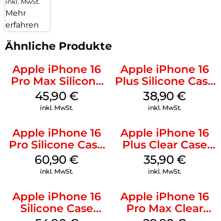
inkl. MwSt.
Mehr
erfahren
Ähnliche Produkte
Apple iPhone 16
Apple iPhone 16
Pro Max Silicone
Plus Silicone Case
Case MagSafe
MagSafe Denim
45,90
€
38,90
€
Ultramarine
inkl. MwSt.
inkl. MwSt.
Apple iPhone 16
Apple iPhone 16
Pro Silicone Case
Plus Clear Case
MagSafe Stone
MagSafe
60,90
€
35,90
€
Gray
Transparent
inkl. MwSt.
inkl. MwSt.
Apple iPhone 16
Apple iPhone 16
Silicone Case
Pro Max Clear
MagSafe Black
Case MagSafe