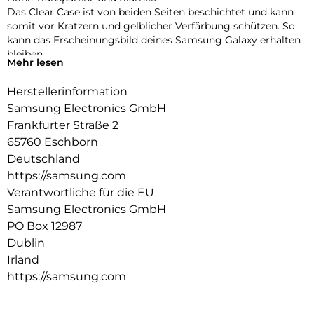
Das Clear Case ist von beiden Seiten beschichtet und kann
somit vor Kratzern und gelblicher Verfärbung schützen. So
kann das Erscheinungsbild deines Samsung Galaxy erhalten
bleiben.
Mehr lesen
Dein Case – deine Leinwand für Sticker
Herstellerinformation
Das Clear Case bringt die Farbe deines Galaxy A34 5G zur
Geltung und bietet dir gleichzeitig viel Platz, um deinem
Samsung Electronics GmbH
Case eine persönliche Note zu verleihen. Beklebe es mit
Frankfurter Straße 2
Stickern und mache es so zu einem Unikat.
65760 Eschborn
Deutschland
https://samsung.com
Verantwortliche für die EU
Samsung Electronics GmbH
PO Box 12987
Dublin
Irland
https://samsung.com