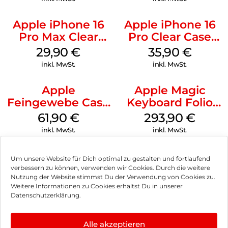
Apple iPhone 16
Apple iPhone 16
Pro Max Clear
Pro Clear Case
Case MagSafe
MagSafe
29,90
€
35,90
€
Transparent
Transparent
inkl. MwSt.
inkl. MwSt.
Apple
Apple Magic
Feingewebe Case
Keyboard Folio
iPhone 15 Pro
iPad 10.9″ (10.Gen.)
61,90
€
293,90
€
MagSafe Schwarz
Weiß
inkl. MwSt.
inkl. MwSt.
Um unsere Website für Dich optimal zu gestalten und fortlaufend
verbessern zu können, verwenden wir Cookies. Durch die weitere
Nutzung der Website stimmst Du der Verwendung von Cookies zu.
Impressum
Weitere Informationen zu Cookies erhältst Du in unserer
Datenschutzerklärung.
AGB
Datenschutz
Alle akzeptieren