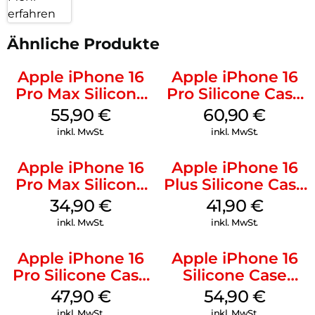
erfahren
Ähnliche Produkte
Apple iPhone 16
Apple iPhone 16
Pro Max Silicone
Pro Silicone Case
Case MagSafe
MagSafe Stone
55,90
€
60,90
€
Stone Gray
Gray
inkl. MwSt.
inkl. MwSt.
Apple iPhone 16
Apple iPhone 16
Pro Max Silicone
Plus Silicone Case
Case MagSafe
MagSafe Stone
34,90
€
41,90
€
Denim
Gray
inkl. MwSt.
inkl. MwSt.
Apple iPhone 16
Apple iPhone 16
Pro Silicone Case
Silicone Case
MagSafe Denim
MagSafe Black
47,90
€
54,90
€
inkl. MwSt.
inkl. MwSt.