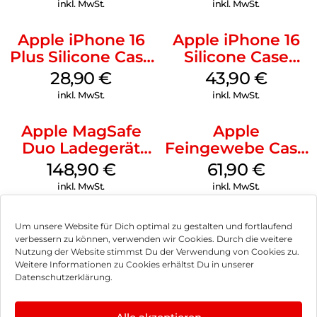
inkl. MwSt.
inkl. MwSt.
Apple iPhone 16
Apple iPhone 16
Plus Silicone Case
Silicone Case
MagSafe Black
MagSafe Plum
28,90
€
43,90
€
inkl. MwSt.
inkl. MwSt.
Apple MagSafe
Apple
Duo Ladegerät
Feingewebe Case
Weiß
iPhone 15 Pro
148,90
€
61,90
€
MagSafe Schwarz
inkl. MwSt.
inkl. MwSt.
Um unsere Website für Dich optimal zu gestalten und fortlaufend
verbessern zu können, verwenden wir Cookies. Durch die weitere
Nutzung der Website stimmst Du der Verwendung von Cookies zu.
Impressum
Weitere Informationen zu Cookies erhältst Du in unserer
Datenschutzerklärung.
AGB
Datenschutz