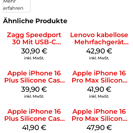
Mehr
erfahren
Ähnliche Produkte
Zagg Speedport
Lenovo kabellose
30 Mit USB-C
Mehrfachgerät
Kabel Weiß
Luna Grey
30,90
€
42,90
€
inkl. MwSt.
inkl. MwSt.
Apple iPhone 16
Apple iPhone 16
Plus Silicone Case
Pro Max Silicone
MagSafe Plum
Case MagSafe
39,90
€
41,90
€
Ultramarine
inkl. MwSt.
inkl. MwSt.
Apple iPhone 16
Apple iPhone 16
Plus Silicone Case
Pro Max Silicone
MagSafe Stone
Case MagSafe
41,90
€
47,90
€
Gray
Black