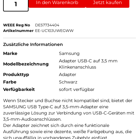
In den Warenkorb
Jetzt kaufen
WEEE Reg No
DE57734404
Artikelnummer
EE-UC10JUWEGWW
Zusätzliche Informationen
Marke
Samsung
Adapter USB-C auf 3,5 mm
Modellbezeichnung
Klinkenanschluss
Produkttyp
Adapter
Farbe
Schwarz
Verfügbarkeit
sofort verfügbar
Wenn Stecker und Buchse nicht kompatibel sind, bietet der
SAMSUNG USB Type-C auf 3,5-mm-Adapter eine
zuverlässige Lösung zur Verbindung von USB-C-Geräten mit
3,5-mm-Audioanschlüssen.
Der Adapter zeichnet sich durch eine funktionale
Ausführung sowie eine dezente, weiße Farbgebung aus, die
sich unauffällig in vorhandenes Zubehör einfügt.