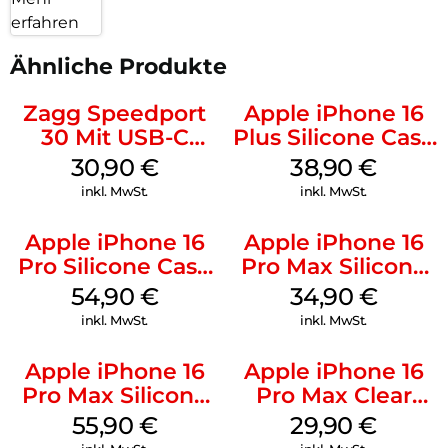
erfahren
Ähnliche Produkte
Zagg Speedport
Apple iPhone 16
30 Mit USB-C
Plus Silicone Case
Kabel Weiß
MagSafe Denim
30,90
€
38,90
€
inkl. MwSt.
inkl. MwSt.
Apple iPhone 16
Apple iPhone 16
Pro Silicone Case
Pro Max Silicone
MagSafe Black
Case MagSafe
54,90
€
34,90
€
Denim
inkl. MwSt.
inkl. MwSt.
Apple iPhone 16
Apple iPhone 16
Pro Max Silicone
Pro Max Clear
Case MagSafe
Case MagSafe
55,90
€
29,90
€
Stone Gray
Transparent