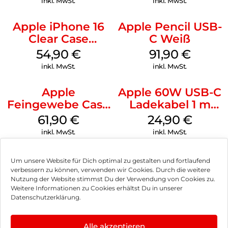
inkl. MwSt.
inkl. MwSt.
Apple iPhone 16
Apple Pencil USB-
Clear Case
C Weiß
MagSafe
54,90
€
91,90
€
Transparent
inkl. MwSt.
inkl. MwSt.
Apple
Apple 60W USB-C
Feingewebe Case
Ladekabel 1 m
iPhone 15 Pro
Weiß
61,90
€
24,90
€
MagSafe Schwarz
inkl. MwSt.
inkl. MwSt.
Um unsere Website für Dich optimal zu gestalten und fortlaufend
verbessern zu können, verwenden wir Cookies. Durch die weitere
Nutzung der Website stimmst Du der Verwendung von Cookies zu.
Impressum
Weitere Informationen zu Cookies erhältst Du in unserer
Datenschutzerklärung.
AGB
Datenschutz
Alle akzeptieren