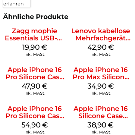
erfahren
Ähnliche Produkte
Zagg mophie
Lenovo kabellose
Essentials USB-C-
Mehrfachgerät
20W Charger PD
Luna Grey
19,90
€
42,90
€
Weiß
inkl. MwSt.
inkl. MwSt.
Apple iPhone 16
Apple iPhone 16
Pro Silicone Case
Pro Max Silicone
MagSafe Denim
Case MagSafe
47,90
€
34,90
€
Denim
inkl. MwSt.
inkl. MwSt.
Apple iPhone 16
Apple iPhone 16
Pro Silicone Case
Silicone Case
MagSafe Black
MagSafe
54,90
€
38,90
€
Ultramarine
inkl. MwSt.
inkl. MwSt.