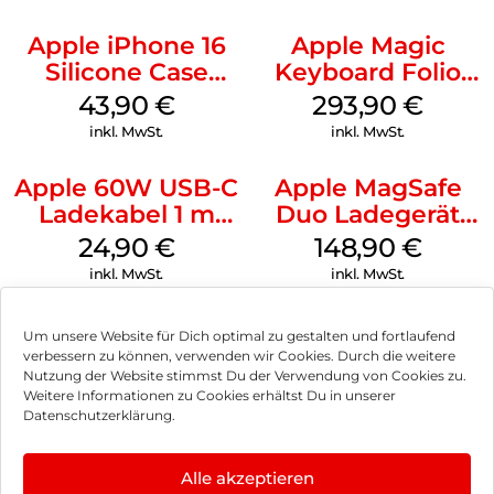
Apple iPhone 16
Apple Magic
Silicone Case
Keyboard Folio
MagSafe Plum
iPad 10.9″ (10.Gen.)
43,90
€
293,90
€
Weiß
inkl. MwSt.
inkl. MwSt.
Apple 60W USB-C
Apple MagSafe
Ladekabel 1 m
Duo Ladegerät
Weiß
Weiß
24,90
€
148,90
€
inkl. MwSt.
inkl. MwSt.
Um unsere Website für Dich optimal zu gestalten und fortlaufend
verbessern zu können, verwenden wir Cookies. Durch die weitere
Nutzung der Website stimmst Du der Verwendung von Cookies zu.
Impressum
Weitere Informationen zu Cookies erhältst Du in unserer
Datenschutzerklärung.
AGB
Datenschutz
Alle akzeptieren