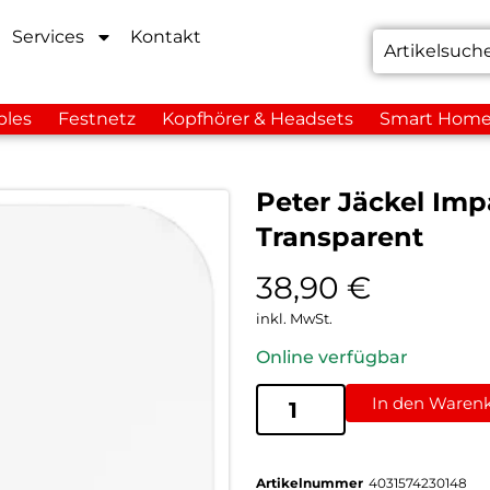
Services
Kontakt
bles
Festnetz
Kopfhörer & Headsets
Smart Hom
Peter Jäckel Imp
Transparent
38,90
€
inkl. MwSt.
Online verfügbar
In den Waren
Artikelnummer
4031574230148