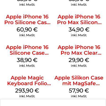
Mobile
Green
inkl. MwSt.
inkl. MwSt.
Apple iPhone 16
Apple iPhone 16
Pro Silicone Case
Pro Max Silicone
MagSafe Stone
Case MagSafe
60,90
€
34,90
€
Gray
Denim
inkl. MwSt.
inkl. MwSt.
Apple iPhone 16
Apple iPhone 16
Silicone Case
Pro Max Clear
MagSafe
Case MagSafe
38,90
€
29,90
€
Ultramarine
Transparent
inkl. MwSt.
inkl. MwSt.
Apple Magic
Apple Silikon Case
Keyboard Folio
mit MagSafe
iPad 10.9″ (10.Gen.)
iPhone 14 Pro
293,90
€
57,90
€
Weiß
(PRODUCT)RED
inkl. MwSt.
inkl. MwSt.