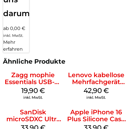
darum!
ab 0,00 €
inkl. MwSt.
Mehr
erfahren
Ähnliche Produkte
Zagg mophie
Lenovo kabellose
Essentials USB-C-
Mehrfachgerät
20W Charger PD
Luna Grey
19,90
€
42,90
€
Weiß
inkl. MwSt.
inkl. MwSt.
SanDisk
Apple iPhone 16
microSDXC Ultra
Plus Silicone Case
128 GB + Adapter
MagSafe Lake
33,90
€
33,90
€