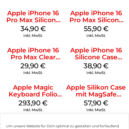
Apple iPhone 16
Apple iPhone 16
Pro Max Silicone
Pro Max Silicone
Case MagSafe
Case MagSafe
34,90
€
55,90
€
Denim
Stone Gray
inkl. MwSt.
inkl. MwSt.
Apple iPhone 16
Apple iPhone 16
Pro Max Clear
Silicone Case
Case MagSafe
MagSafe
29,90
€
38,90
€
Transparent
Ultramarine
inkl. MwSt.
inkl. MwSt.
Apple Magic
Apple Silikon Case
Keyboard Folio
mit MagSafe
iPad 10.9″ (10.Gen.)
iPhone 14 Pro
293,90
€
57,90
€
Weiß
(PRODUCT)RED
inkl. MwSt.
inkl. MwSt.
Um unsere Website für Dich optimal zu gestalten und fortlaufend