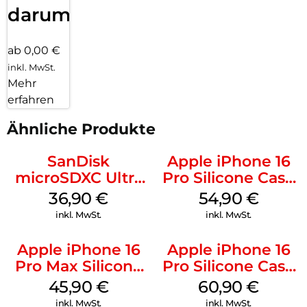
darum!
ab 0,00 €
inkl. MwSt.
Mehr
erfahren
Ähnliche Produkte
SanDisk
Apple iPhone 16
microSDXC Ultra
Pro Silicone Case
128 GB + Adapter
MagSafe Black
36,90
€
54,90
€
Mobile
inkl. MwSt.
inkl. MwSt.
Apple iPhone 16
Apple iPhone 16
Pro Max Silicone
Pro Silicone Case
Case MagSafe
MagSafe Stone
45,90
€
60,90
€
Ultramarine
Gray
inkl. MwSt.
inkl. MwSt.