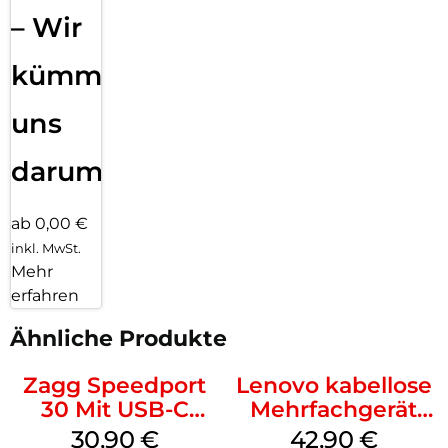
– Wir
kümmern
uns
darum!
ab 0,00 €
inkl. MwSt.
Mehr
erfahren
Ähnliche Produkte
Zagg Speedport
Lenovo kabellose
30 Mit USB-C
Mehrfachgerät
Kabel Weiß
Luna Grey
30,90
€
42,90
€