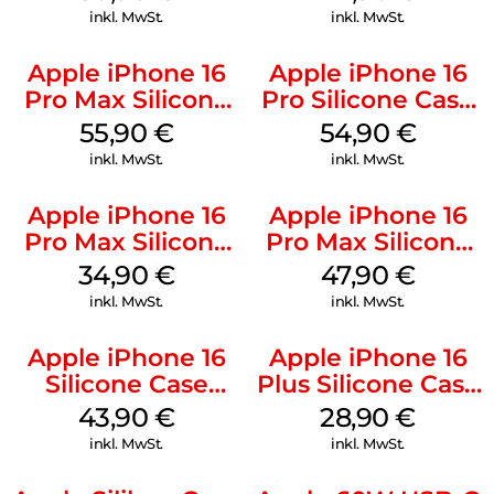
inkl. MwSt.
inkl. MwSt.
Apple iPhone 16
Apple iPhone 16
Pro Max Silicone
Pro Silicone Case
Case MagSafe
MagSafe Black
55,90
€
54,90
€
Stone Gray
inkl. MwSt.
inkl. MwSt.
Apple iPhone 16
Apple iPhone 16
Pro Max Silicone
Pro Max Silicone
Case MagSafe
Case MagSafe
34,90
€
47,90
€
Denim
Black
inkl. MwSt.
inkl. MwSt.
Apple iPhone 16
Apple iPhone 16
Silicone Case
Plus Silicone Case
MagSafe Plum
MagSafe Black
43,90
€
28,90
€
inkl. MwSt.
inkl. MwSt.