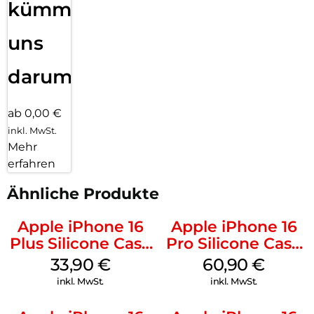
kümmern
uns
darum!
ab 0,00 €
inkl. MwSt.
Mehr
erfahren
Ähnliche Produkte
Apple iPhone 16
Apple iPhone 16
Plus Silicone Case
Pro Silicone Case
MagSafe Lake
MagSafe Stone
33,90
€
60,90
€
Green
Gray
inkl. MwSt.
inkl. MwSt.