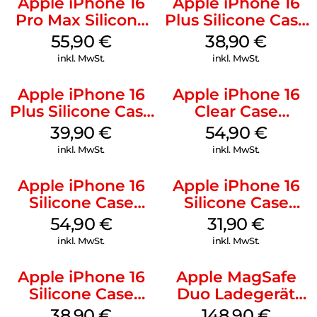
Apple iPhone 16
Apple iPhone 16
Pro Max Silicone
Plus Silicone Case
Case MagSafe
MagSafe Denim
55,90
€
38,90
€
Stone Gray
inkl. MwSt.
inkl. MwSt.
Apple iPhone 16
Apple iPhone 16
Plus Silicone Case
Clear Case
MagSafe Plum
MagSafe
39,90
€
54,90
€
Transparent
inkl. MwSt.
inkl. MwSt.
Apple iPhone 16
Apple iPhone 16
Silicone Case
Silicone Case
MagSafe Lake
MagSafe Fuchsia
54,90
€
31,90
€
Green
inkl. MwSt.
inkl. MwSt.
Apple iPhone 16
Apple MagSafe
Silicone Case
Duo Ladegerät
MagSafe
Weiß
38,90
€
148,90
€