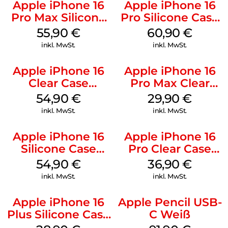
Apple iPhone 16
Apple iPhone 16
Pro Max Silicone
Pro Silicone Case
Case MagSafe
MagSafe Stone
55,90
€
60,90
€
Stone Gray
Gray
inkl. MwSt.
inkl. MwSt.
Apple iPhone 16
Apple iPhone 16
Clear Case
Pro Max Clear
MagSafe
Case MagSafe
54,90
€
29,90
€
Transparent
Transparent
inkl. MwSt.
inkl. MwSt.
Apple iPhone 16
Apple iPhone 16
Silicone Case
Pro Clear Case
MagSafe Lake
MagSafe
54,90
€
36,90
€
Green
Transparent
inkl. MwSt.
inkl. MwSt.
Apple iPhone 16
Apple Pencil USB-
Plus Silicone Case
C Weiß
MagSafe Black