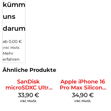
kümmern
uns
darum!
ab 0,00 €
inkl. MwSt.
Mehr
erfahren
Ähnliche Produkte
SanDisk
Apple iPhone 16
microSDXC Ultra
Pro Max Silicone
128 GB + Adapter
Case MagSafe
33,90
€
34,90
€
Mobile
Denim
inkl. MwSt.
inkl. MwSt.