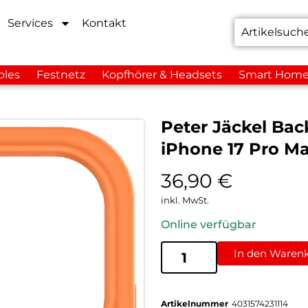
Services
Kontakt
bles
Festnetz
Kopfhörer & Headsets
Smart Hom
Peter Jäckel Bac
iPhone 17 Pro M
36,90
€
inkl. MwSt.
Online verfügbar
In den Waren
Artikelnummer
4031574231114