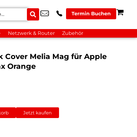
Termin Buchen
e
Netzwerk & Router
Zubehör
k Cover Melia Mag für Apple
ax Orange
korb
Jetzt kaufen