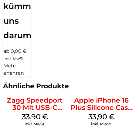
kümmern
uns
darum!
ab 0,00 €
inkl. MwSt.
Mehr
erfahren
Ähnliche Produkte
Zagg Speedport
Apple iPhone 16
30 Mit USB-C
Plus Silicone Case
Kabel Weiß
MagSafe Lake
33,90
€
33,90
€
Green
inkl. MwSt.
inkl. MwSt.