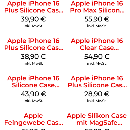
Apple iPhone 16
Apple iPhone 16
Plus Silicone Case
Pro Max Silicone
MagSafe Plum
Case MagSafe
39,90
€
55,90
€
Stone Gray
inkl. MwSt.
inkl. MwSt.
Apple iPhone 16
Apple iPhone 16
Plus Silicone Case
Clear Case
MagSafe Denim
MagSafe
38,90
€
54,90
€
Transparent
inkl. MwSt.
inkl. MwSt.
Apple iPhone 16
Apple iPhone 16
Silicone Case
Plus Silicone Case
MagSafe Plum
MagSafe Black
43,90
€
28,90
€
inkl. MwSt.
inkl. MwSt.
Apple
Apple Silikon Case
Feingewebe Case
mit MagSafe
iPhone 15 Pro
iPhone 14 Pro