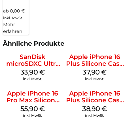
ab 0,00 €
inkl. MwSt.
Mehr
erfahren
Ähnliche Produkte
SanDisk
Apple iPhone 16
microSDXC Ultra
Plus Silicone Case
128 GB + Adapter
MagSafe Lake
33,90
€
37,90
€
Mobile
Green
inkl. MwSt.
inkl. MwSt.
Apple iPhone 16
Apple iPhone 16
Pro Max Silicone
Plus Silicone Case
Case MagSafe
MagSafe Denim
55,90
€
38,90
€
Stone Gray
inkl. MwSt.
inkl. MwSt.