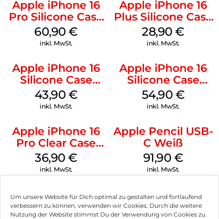
Apple iPhone 16
Apple iPhone 16
Pro Silicone Case
Plus Silicone Case
MagSafe Stone
MagSafe Black
60,90
€
28,90
€
Gray
inkl. MwSt.
inkl. MwSt.
Apple iPhone 16
Apple iPhone 16
Silicone Case
Silicone Case
MagSafe Plum
MagSafe Black
43,90
€
54,90
€
inkl. MwSt.
inkl. MwSt.
Apple iPhone 16
Apple Pencil USB-
Pro Clear Case
C Weiß
MagSafe
36,90
€
91,90
€
Transparent
inkl. MwSt.
inkl. MwSt.
Um unsere Website für Dich optimal zu gestalten und fortlaufend
verbessern zu können, verwenden wir Cookies. Durch die weitere
Nutzung der Website stimmst Du der Verwendung von Cookies zu.