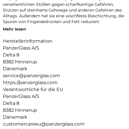
versehentlichen Stößen gegen scharfkantige Gefahren,
Stürzen auf steinharte Gehwege und anderen Gefahren des
Alltags. Außerdem hat sie eine wischfeste Beschichtung, die
Spuren von Fingerabdrücken und Fett reduziert.
Mehr lesen
Und um es noch einfacher zu machen, haben wir eine
Schritt-für-Schritt-Anleitung und einen QR-Code für den
Herstellerinformation
schnellen Zugriff auf unser Online-Anleitungsvideo
PanzerGlass A/S
beigefügt. Und denk dran: Sobald der Displayschutz
angebracht ist, musst du nie wieder befürchten, dass dein
Delta 8
Display auf den Boden fällt.
8382 Hinnerup
Dänemark
Der Displayschutz ist Ultra-Wide Fit, das bedeutet, dass er
service@panzerglas.com
die Vorderseite deines Handys abdeckt und eine vollständige
und kristallklare Sicht auf dein Display bietet, während an
https://panzerglass.com
den Rändern noch etwas Platz für eine PanzerGlass-Hülle
Verantwortliche für die EU
bleibt.
PanzerGlass A/S
100 % Berührungsempfindlichkeit = Fühlt sich dank 100%
Delta 8
Berührungsempfindlichkeit wie das Original-Display an.
8382 Hinnerup
Dänemark
Gold-Stärke = Goldstärke: Starker Displayschutz, der Dein
customercareeu@panzerglass.com
Gerät vor den Schäden alltäglicher Missgeschicke bewahrt.