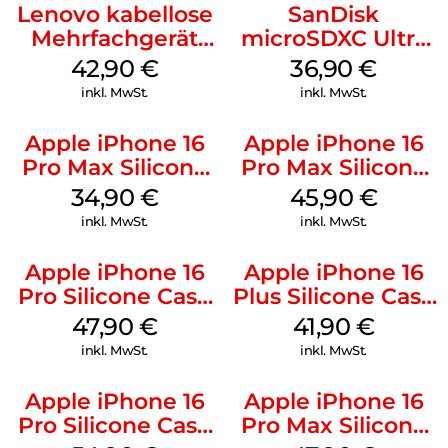
Lenovo kabellose
SanDisk
Mehrfachgerät
microSDXC Ultra
Luna Grey
128 GB + Adapter
42,90
€
36,90
€
Mobile
inkl. MwSt.
inkl. MwSt.
Apple iPhone 16
Apple iPhone 16
Pro Max Silicone
Pro Max Silicone
Case MagSafe
Case MagSafe
34,90
€
45,90
€
Denim
Ultramarine
inkl. MwSt.
inkl. MwSt.
Apple iPhone 16
Apple iPhone 16
Pro Silicone Case
Plus Silicone Case
MagSafe Denim
MagSafe Stone
47,90
€
41,90
€
Gray
inkl. MwSt.
inkl. MwSt.
Apple iPhone 16
Apple iPhone 16
Pro Silicone Case
Pro Max Silicone