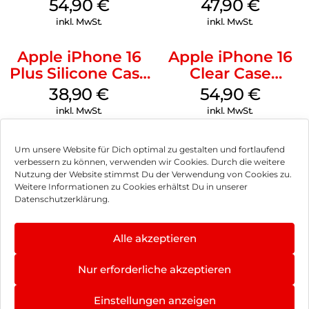
MagSafe Black
Case MagSafe
54,90
€
47,90
€
Black
inkl. MwSt.
inkl. MwSt.
Apple iPhone 16
Apple iPhone 16
Plus Silicone Case
Clear Case
MagSafe Denim
MagSafe
38,90
€
54,90
€
Transparent
inkl. MwSt.
inkl. MwSt.
Um unsere Website für Dich optimal zu gestalten und fortlaufend
verbessern zu können, verwenden wir Cookies. Durch die weitere
Nutzung der Website stimmst Du der Verwendung von Cookies zu.
Impressum
Weitere Informationen zu Cookies erhältst Du in unserer
Datenschutzerklärung.
AGB
Datenschutz
Alle akzeptieren
Vertrag widerrufen
Nur erforderliche akzeptieren
Hinweis zur Batterieentsorgung
Einstellungen anzeigen