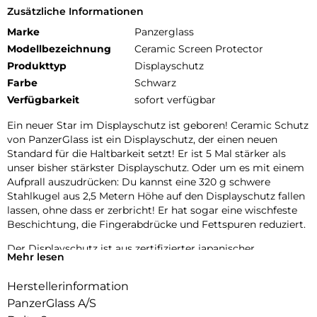
Zusätzliche Informationen
Marke
Panzerglass
Modellbezeichnung
Ceramic Screen Protector
Produkttyp
Displayschutz
Farbe
Schwarz
Verfügbarkeit
sofort verfügbar
Ein neuer Star im Displayschutz ist geboren! Ceramic Schutz
von PanzerGlass ist ein Displayschutz, der einen neuen
Standard für die Haltbarkeit setzt! Er ist 5 Mal stärker als
unser bisher stärkster Displayschutz. Oder um es mit einem
Aufprall auszudrücken: Du kannst eine 320 g schwere
Stahlkugel aus 2,5 Metern Höhe auf den Displayschutz fallen
lassen, ohne dass er zerbricht! Er hat sogar eine wischfeste
Beschichtung, die Fingerabdrücke und Fettspuren reduziert.
Der Displayschutz ist aus zertifizierter japanischer
Mehr lesen
Glaskeramik von Ohara hergestellt. Glaskeramik ist eines der
kratzfestesten Materialien der Welt und enthält eingebettete,
Herstellerinformation
für das bloße Auge unsichtbare Kristalle, die verhindern, dass
PanzerGlass A/S
sich Risse ausbreiten, und die eine Festigkeit ermöglichen,