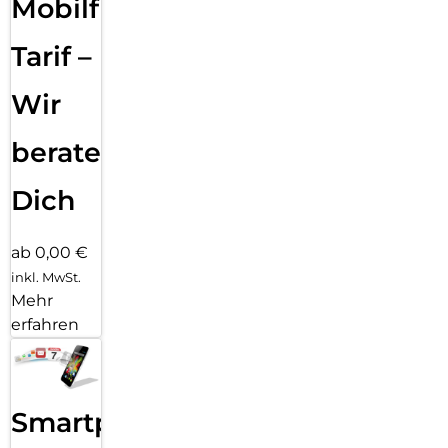
Mobilfunk
Klicks entfernt: Kombiniere deinen Displayschutz und deine
Hülle mit PanzerGlass PicturePerfect oder Hoops.
Tarif –
P.S. Und wie alle unsere Produkte wird auch Ceramic Schutz
in einer recycelbaren FSC-zertifizierten Verpackung geliefert.
Wir
beraten
Dich
ab 0,00 €
inkl. MwSt.
Mehr
erfahren
Smartphone