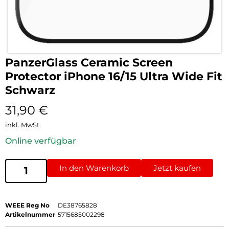
PanzerGlass Ceramic Screen
Protector iPhone 16/15 Ultra Wide Fit
Schwarz
31,90
€
inkl. MwSt.
Online verfügbar
In den Warenkorb
Jetzt kaufen
WEEE Reg No
DE38765828
Artikelnummer
5715685002298