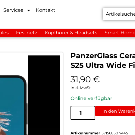
Services
Kontakt
bles
Festnetz
Kopfhörer & Headsets
Smart Hom
PanzerGlass Cera
S25 Ultra Wide F
31,90
€
inkl. MwSt.
Online verfügbar
In den Waren
Artikelnummer
5715685017445