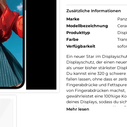
Zusätzliche Informationen
Marke
Panz
Modellbezeichnung
Cera
Produkttyp
Disp
Farbe
Tran
Verfügbarkeit
sofo
Ein neuer Star im Displayschut
Displayschutz, der einen neuen 
als unser bisher stärkster Dis
Du kannst eine 320 g schwere 
fallen lassen, ohne dass er zer
Fingerabdrücke und Fettspuren
von Fingerabdrücken machst, k
gewährleistet eine 100%ige Ko
deines Displays, sodass du sic
problemlos entsperren lässt. De
Mehr lesen
Glaskeramik von Ohara hergeste
der Welt und enthält eingebett
verhindern, dass sich Risse au