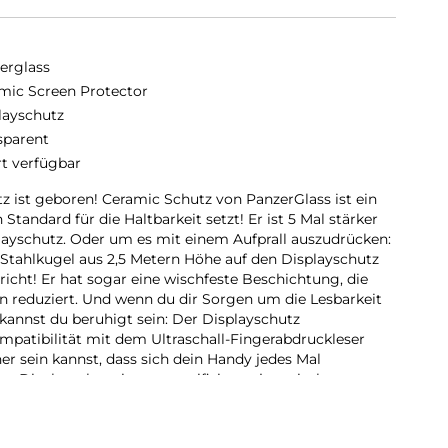
erglass
mic Screen Protector
layschutz
sparent
rt verfügbar
z ist geboren! Ceramic Schutz von PanzerGlass ist ein
Standard für die Haltbarkeit setzt! Er ist 5 Mal stärker
playschutz. Oder um es mit einem Aufprall auszudrücken:
Stahlkugel aus 2,5 Metern Höhe auf den Displayschutz
bricht! Er hat sogar eine wischfeste Beschichtung, die
 reduziert. Und wenn du dir Sorgen um die Lesbarkeit
annst du beruhigt sein: Der Displayschutz
mpatibilität mit dem Ultraschall-Fingerabdruckleser
her sein kannst, dass sich dein Handy jedes Mal
r Displayschutz ist aus zertifizierter japanischer
llt. Glaskeramik ist eines der kratzfestesten Materialien
ete, für das bloße Auge unsichtbare Kristalle, die
sbreiten, und die eine Festigkeit ermöglichen, die mit