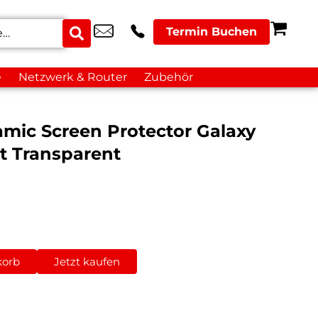
Termin Buchen
e
Netzwerk & Router
Zubehör
mic Screen Protector Galaxy
it Transparent
korb
Jetzt kaufen