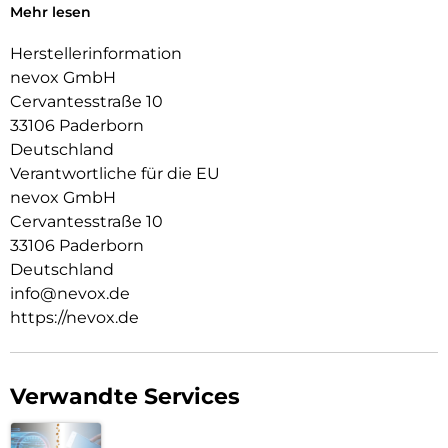
Mehr lesen
Das Display ist durch die seitlichen Flanken geschützt.
Herstellerinformation
Durch das verwendete Material ist diese komplett
nevox GmbH
Transparent und bringt jegliche Farbe des Smartphones,
Cervantesstraße 10
passend zur Geltung.
33106 Paderborn
Die Anschlüsse, Knöpfe und Kamera bleiben voll zugänglich.
Deutschland
Hochwertiges Schmutzabweisendes Material und
Verantwortliche für die EU
Schockproof durch eingearbeitete Luftpolster in den Ecken.
nevox GmbH
Cervantesstraße 10
33106 Paderborn
Deutschland
info@nevox.de
https://nevox.de
Verwandte Services