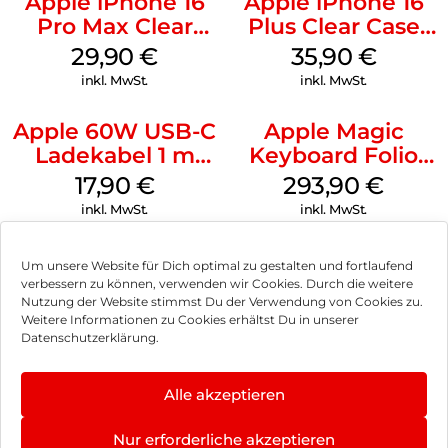
Apple iPhone 16
Apple iPhone 16
Pro Max Clear
Plus Clear Case
Case MagSafe
MagSafe
29,90
€
35,90
€
Transparent
Transparent
inkl. MwSt.
inkl. MwSt.
Apple 60W USB-C
Apple Magic
Ladekabel 1 m
Keyboard Folio
Weiß
iPad 10.9″ (10.Gen.)
17,90
€
293,90
€
Weiß
inkl. MwSt.
inkl. MwSt.
Um unsere Website für Dich optimal zu gestalten und fortlaufend
verbessern zu können, verwenden wir Cookies. Durch die weitere
Nutzung der Website stimmst Du der Verwendung von Cookies zu.
Impressum
Weitere Informationen zu Cookies erhältst Du in unserer
Datenschutzerklärung.
AGB
Datenschutz
Alle akzeptieren
Vertrag widerrufen
Nur erforderliche akzeptieren