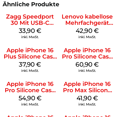
Ähnliche Produkte
Zagg Speedport
Lenovo kabellose
30 Mit USB-C
Mehrfachgerät
Kabel Weiß
Luna Grey
33,90
€
42,90
€
inkl. MwSt.
inkl. MwSt.
Apple iPhone 16
Apple iPhone 16
Plus Silicone Case
Pro Silicone Case
MagSafe Lake
MagSafe Stone
37,90
€
60,90
€
Green
Gray
inkl. MwSt.
inkl. MwSt.
Apple iPhone 16
Apple iPhone 16
Pro Silicone Case
Pro Max Silicone
MagSafe Black
Case MagSafe
54,90
€
41,90
€
Ultramarine
inkl. MwSt.
inkl. MwSt.