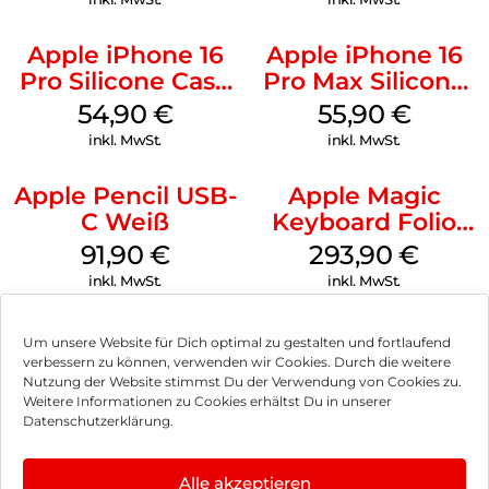
Apple iPhone 16
Apple iPhone 16
Pro Silicone Case
Pro Max Silicone
MagSafe Black
Case MagSafe
54,90
€
55,90
€
Stone Gray
inkl. MwSt.
inkl. MwSt.
Apple Pencil USB-
Apple Magic
C Weiß
Keyboard Folio
iPad 10.9″ (10.Gen.)
91,90
€
293,90
€
Weiß
inkl. MwSt.
inkl. MwSt.
Um unsere Website für Dich optimal zu gestalten und fortlaufend
verbessern zu können, verwenden wir Cookies. Durch die weitere
Nutzung der Website stimmst Du der Verwendung von Cookies zu.
Impressum
Weitere Informationen zu Cookies erhältst Du in unserer
Datenschutzerklärung.
AGB
Datenschutz
Alle akzeptieren