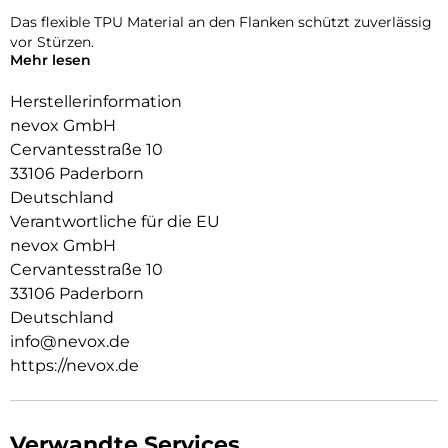
Das flexible TPU Material an den Flanken schützt zuverlässig
vor Stürzen.
Mehr lesen
Das Display ist durch die seitlichen Flanken geschützt.
Herstellerinformation
Durch das verwendete Material ist diese komplett
nevox GmbH
Transparent und bringt jegliche Farbe des Smartphones,
Cervantesstraße 10
passend zur Geltung.
33106 Paderborn
Die Anschlüsse, Knöpfe und Kamera bleiben voll zugänglich.
Deutschland
Hochwertiges Schmutzabweisendes Material und
Verantwortliche für die EU
Schockproof durch eingearbeitete Luftpolster in den Ecken.
nevox GmbH
Cervantesstraße 10
33106 Paderborn
Deutschland
info@nevox.de
https://nevox.de
Verwandte Services