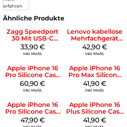
erfahren
Ähnliche Produkte
Zagg Speedport
Lenovo kabellose
30 Mit USB-C
Mehrfachgerät
Kabel Weiß
Luna Grey
33,90
€
42,90
€
inkl. MwSt.
inkl. MwSt.
Apple iPhone 16
Apple iPhone 16
Pro Silicone Case
Pro Max Silicone
MagSafe Stone
Case MagSafe
60,90
€
41,90
€
Gray
Ultramarine
inkl. MwSt.
inkl. MwSt.
Apple iPhone 16
Apple iPhone 16
Pro Silicone Case
Plus Silicone Case
MagSafe Denim
MagSafe Stone
47,90
€
41,90
€
Gray
inkl. MwSt.
inkl. MwSt.