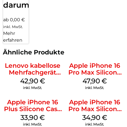
darum!
ab 0,00 €
inkl. MwSt.
Mehr
erfahren
Ähnliche Produkte
Lenovo kabellose
Apple iPhone 16
Mehrfachgerät
Pro Max Silicone
Luna Grey
Case MagSafe
42,90
€
47,90
€
Black
inkl. MwSt.
inkl. MwSt.
Apple iPhone 16
Apple iPhone 16
Plus Silicone Case
Pro Max Silicone
MagSafe Lake
Case MagSafe
33,90
€
34,90
€
Green
Denim
inkl. MwSt.
inkl. MwSt.