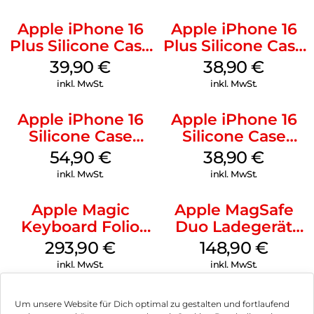
Apple iPhone 16
Apple iPhone 16
Plus Silicone Case
Plus Silicone Case
MagSafe Plum
MagSafe Denim
39,90
€
38,90
€
inkl. MwSt.
inkl. MwSt.
Apple iPhone 16
Apple iPhone 16
Silicone Case
Silicone Case
MagSafe Black
MagSafe
54,90
€
38,90
€
Ultramarine
inkl. MwSt.
inkl. MwSt.
Apple Magic
Apple MagSafe
Keyboard Folio
Duo Ladegerät
iPad 10.9″ (10.Gen.)
Weiß
293,90
€
148,90
€
Weiß
inkl. MwSt.
inkl. MwSt.
Um unsere Website für Dich optimal zu gestalten und fortlaufend