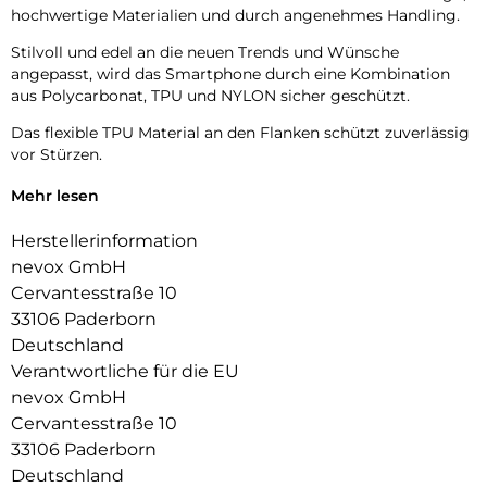
hochwertige Materialien und durch angenehmes Handling.
Stilvoll und edel an die neuen Trends und Wünsche
angepasst, wird das Smartphone durch eine Kombination
aus Polycarbonat, TPU und NYLON sicher geschützt.
Das flexible TPU Material an den Flanken schützt zuverlässig
vor Stürzen.
Das Display ist durch die seitlichen Flanken geschützt.
Mehr lesen
Durch die verwendeten Materialien ist ihr Gerät bestens
Herstellerinformation
geschützt.
nevox GmbH
Die Anschlüsse, Knöpfe und Kamera bleiben voll zugänglich.
Cervantesstraße 10
33106 Paderborn
Hochwertiges Schmutzabweisendes Material und langlebige
Deutschland
Zusammensetzung der Materialien.
Verantwortliche für die EU
nevox GmbH
Cervantesstraße 10
33106 Paderborn
Deutschland