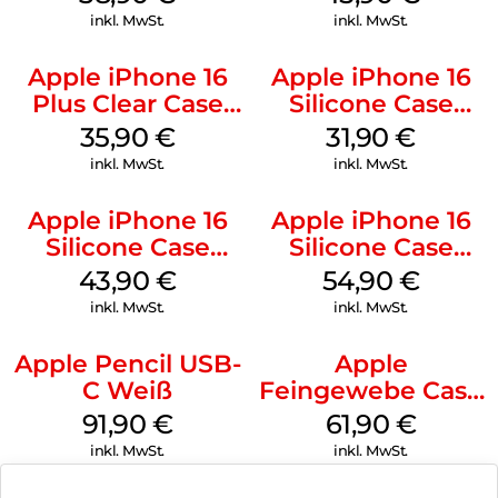
Ultramarine
inkl. MwSt.
inkl. MwSt.
Apple iPhone 16
Apple iPhone 16
Plus Clear Case
Silicone Case
MagSafe
MagSafe Fuchsia
35,90
€
31,90
€
Transparent
inkl. MwSt.
inkl. MwSt.
Apple iPhone 16
Apple iPhone 16
Silicone Case
Silicone Case
MagSafe Plum
MagSafe Black
43,90
€
54,90
€
inkl. MwSt.
inkl. MwSt.
Apple Pencil USB-
Apple
C Weiß
Feingewebe Case
iPhone 15 Pro
91,90
€
61,90
€
MagSafe Schwarz
inkl. MwSt.
inkl. MwSt.