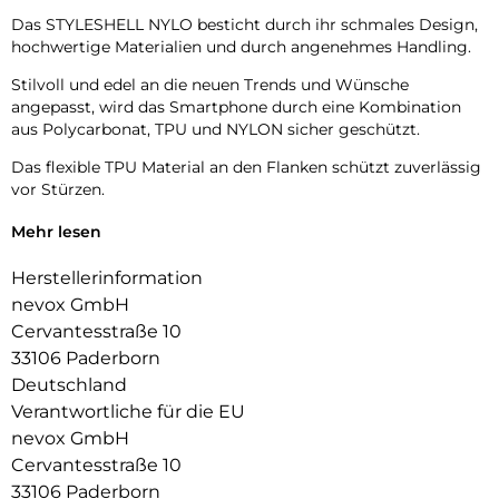
Das STYLESHELL NYLO besticht durch ihr schmales Design,
hochwertige Materialien und durch angenehmes Handling.
Stilvoll und edel an die neuen Trends und Wünsche
angepasst, wird das Smartphone durch eine Kombination
aus Polycarbonat, TPU und NYLON sicher geschützt.
Das flexible TPU Material an den Flanken schützt zuverlässig
vor Stürzen.
Das Display ist durch die seitlichen Flanken geschützt.
Mehr lesen
Durch die verwendeten Materialien ist ihr Gerät bestens
Herstellerinformation
geschützt.
nevox GmbH
Die Anschlüsse, Knöpfe und Kamera bleiben voll zugänglich.
Cervantesstraße 10
33106 Paderborn
Hochwertiges Schmutzabweisendes Material und langlebige
Deutschland
Zusammensetzung der Materialien.
Verantwortliche für die EU
nevox GmbH
Cervantesstraße 10
33106 Paderborn