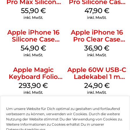
Pro Max Silicone
Pro Silicone Case
Case MagSafe
MagSafe Denim
55,90
€
47,90
€
Stone Gray
inkl. MwSt.
inkl. MwSt.
Apple iPhone 16
Apple iPhone 16
Silicone Case
Pro Clear Case
MagSafe Black
MagSafe
54,90
€
36,90
€
Transparent
inkl. MwSt.
inkl. MwSt.
Apple Magic
Apple 60W USB-C
Keyboard Folio
Ladekabel 1 m
iPad 10.9″ (10.Gen.)
Weiß
293,90
€
24,90
€
Weiß
inkl. MwSt.
inkl. MwSt.
Um unsere Website für Dich optimal zu gestalten und fortlaufend
verbessern zu können, verwenden wir Cookies. Durch die weitere
Nutzung der Website stimmst Du der Verwendung von Cookies zu.
Impressum
Weitere Informationen zu Cookies erhältst Du in unserer
Datenschutzerklärung.