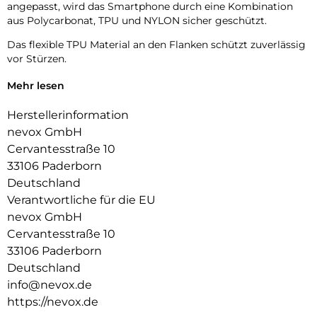
angepasst, wird das Smartphone durch eine Kombination
aus Polycarbonat, TPU und NYLON sicher geschützt.
Das flexible TPU Material an den Flanken schützt zuverlässig
vor Stürzen.
Das Display ist durch die seitlichen Flanken geschützt.
Mehr lesen
Durch die verwendeten Materialien ist ihr Gerät bestens
Herstellerinformation
geschützt.
nevox GmbH
Die Anschlüsse, Knöpfe und Kamera bleiben voll zugänglich.
Cervantesstraße 10
33106 Paderborn
Hochwertiges Schmutzabweisendes Material und langlebige
Deutschland
Zusammensetzung der Materialien.
Verantwortliche für die EU
nevox GmbH
Cervantesstraße 10
33106 Paderborn
Deutschland
info@nevox.de
https://nevox.de