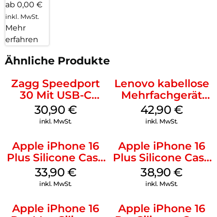
ab 0,00 €
inkl. MwSt.
Mehr
erfahren
Ähnliche Produkte
Zagg Speedport
Lenovo kabellose
30 Mit USB-C
Mehrfachgerät
Kabel Weiß
Luna Grey
30,90
€
42,90
€
inkl. MwSt.
inkl. MwSt.
Apple iPhone 16
Apple iPhone 16
Plus Silicone Case
Plus Silicone Case
MagSafe Lake
MagSafe Denim
33,90
€
38,90
€
Green
inkl. MwSt.
inkl. MwSt.
Apple iPhone 16
Apple iPhone 16