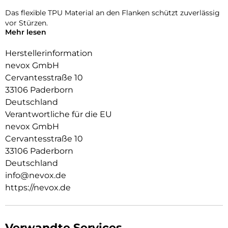
Das flexible TPU Material an den Flanken schützt zuverlässig
vor Stürzen.
Mehr lesen
Das Display ist durch die seitlichen Flanken geschützt.
Herstellerinformation
Durch die spezielle Beschichtung behält ihr Smartphone die
nevox GmbH
Griffigkeit und wirkt edel.
Cervantesstraße 10
Die Anschlüsse, Knöpfe und Kamera bleiben voll zugänglich.
33106 Paderborn
Deutschland
Hochwertiges Schmutzabweisendes Material und
Schockproof durch eingearbeitete Luftpolster in den Ecken.
Verantwortliche für die EU
nevox GmbH
Cervantesstraße 10
33106 Paderborn
Deutschland
info@nevox.de
https://nevox.de
Verwandte Services