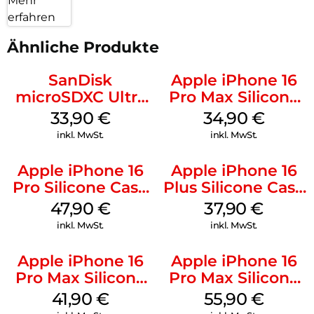
Mehr
erfahren
Ähnliche Produkte
SanDisk
Apple iPhone 16
microSDXC Ultra
Pro Max Silicone
128 GB + Adapter
Case MagSafe
33,90
€
34,90
€
Mobile
Denim
inkl. MwSt.
inkl. MwSt.
Apple iPhone 16
Apple iPhone 16
Pro Silicone Case
Plus Silicone Case
MagSafe Denim
MagSafe Lake
47,90
€
37,90
€
Green
inkl. MwSt.
inkl. MwSt.
Apple iPhone 16
Apple iPhone 16
Pro Max Silicone
Pro Max Silicone
Case MagSafe
Case MagSafe
41,90
€
55,90
€
Ultramarine
Stone Gray