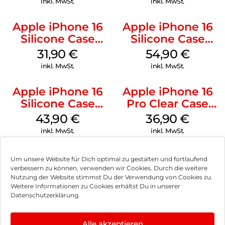
inkl. MwSt.
inkl. MwSt.
Apple iPhone 16
Apple iPhone 16
Silicone Case
Silicone Case
MagSafe Fuchsia
MagSafe Lake
31,90
€
54,90
€
Green
inkl. MwSt.
inkl. MwSt.
Apple iPhone 16
Apple iPhone 16
Silicone Case
Pro Clear Case
MagSafe Plum
MagSafe
43,90
€
36,90
€
Transparent
inkl. MwSt.
inkl. MwSt.
Um unsere Website für Dich optimal zu gestalten und fortlaufend
verbessern zu können, verwenden wir Cookies. Durch die weitere
Nutzung der Website stimmst Du der Verwendung von Cookies zu.
Impressum
Weitere Informationen zu Cookies erhältst Du in unserer
Datenschutzerklärung.
AGB
Datenschutz
Alle akzeptieren