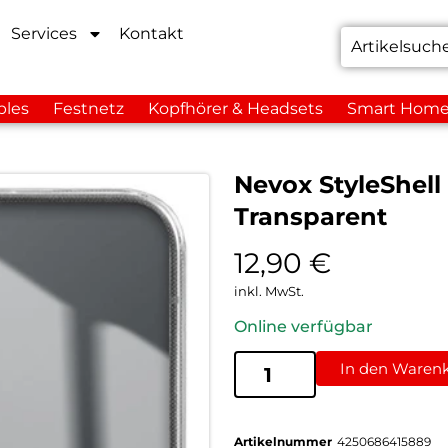
Services
Kontakt
bles
Festnetz
Kopfhörer & Headsets
Smart Hom
Nevox StyleShell
Transparent
12,90
€
inkl. MwSt.
Online verfügbar
In den Waren
Artikelnummer
4250686415889