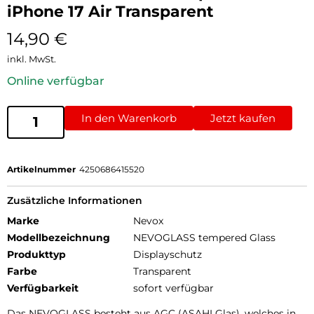
iPhone 17 Air Transparent
14,90
€
inkl. MwSt.
Online verfügbar
In den Warenkorb
Jetzt kaufen
Artikelnummer
4250686415520
Zusätzliche Informationen
Marke
Nevox
Modellbezeichnung
NEVOGLASS tempered Glass
Produkttyp
Displayschutz
Farbe
Transparent
Verfügbarkeit
sofort verfügbar
Das NEVOGLASS besteht aus AGC (ASAHI Glas), welches in