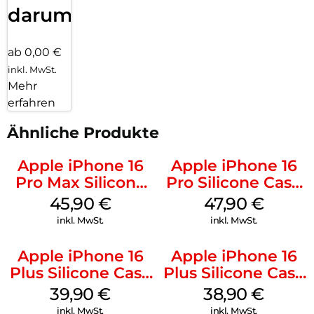
darum!
ab 0,00 €
inkl. MwSt.
Mehr
erfahren
Ähnliche Produkte
Apple iPhone 16
Apple iPhone 16
Pro Max Silicone
Pro Silicone Case
Case MagSafe
MagSafe Denim
45,90
€
47,90
€
Ultramarine
inkl. MwSt.
inkl. MwSt.
Apple iPhone 16
Apple iPhone 16
Plus Silicone Case
Plus Silicone Case
MagSafe Plum
MagSafe Denim
39,90
€
38,90
€
inkl. MwSt.
inkl. MwSt.