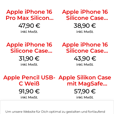
Apple iPhone 16
Apple iPhone 16
Pro Max Silicone
Silicone Case
Case MagSafe
MagSafe
47,90
€
38,90
€
Black
Ultramarine
inkl. MwSt.
inkl. MwSt.
Apple iPhone 16
Apple iPhone 16
Silicone Case
Silicone Case
MagSafe Fuchsia
MagSafe Plum
31,90
€
43,90
€
inkl. MwSt.
inkl. MwSt.
Apple Pencil USB-
Apple Silikon Case
C Weiß
mit MagSafe
iPhone 14 Pro
91,90
€
57,90
€
(PRODUCT)RED
inkl. MwSt.
inkl. MwSt.
Um unsere Website für Dich optimal zu gestalten und fortlaufend