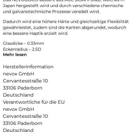
Japan hergestellt wird und durch verschiedene chemische
und galvanotechnische Prozesse veredelt wird.
Dadurch wird eine höhere Härte und gleichzeitige Flexibilität
gewährleistet, zudem sind die Kanten abgerundet, wodurch
eine bessere Haptik erzielt wird.
Glasdicke – 0.33mm
Eckenradius – 2.5D
Mehr lesen
Material Art Crystal Klar
Herstellerinformation
nevox GmbH
Cervantesstraße 10
33106 Paderborn
Deutschland
Verantwortliche für die EU
nevox GmbH
Cervantesstraße 10
33106 Paderborn
Deutschland