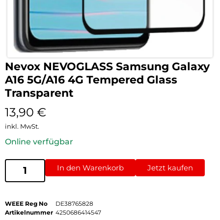
Nevox NEVOGLASS Samsung Galaxy
A16 5G/A16 4G Tempered Glass
Transparent
13,90
€
inkl. MwSt.
Online verfügbar
In den Warenkorb
Jetzt kaufen
WEEE Reg No
DE38765828
Artikelnummer
4250686414547