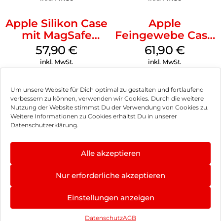
Apple Silikon Case
Apple
mit MagSafe
Feingewebe Case
iPhone 14 Pro
iPhone 15 Pro
57,90
€
61,90
€
(PRODUCT)RED
MagSafe Schwarz
inkl. MwSt.
inkl. MwSt.
Um unsere Website für Dich optimal zu gestalten und fortlaufend
verbessern zu können, verwenden wir Cookies. Durch die weitere
Nutzung der Website stimmst Du der Verwendung von Cookies zu.
Impressum
Weitere Informationen zu Cookies erhältst Du in unserer
Datenschutzerklärung.
AGB
Datenschutz
Alle akzeptieren
Vertrag widerrufen
Nur erforderliche akzeptieren
Hinweis zur Batterieentsorgung
Einstellungen anzeigen
Newsletter
Datenschutz
AGB
©
2026
, Brodos AG – All Rights Reserved.