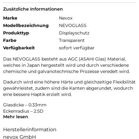
Zusätzliche Informationen
Marke
Nevox
Modellbezeichnung
NEVOGLASS
Produkttyp
Displayschutz
Farbe
Transparent
Verfügbarkeit
sofort verfügbar
Das NEVOGLASS besteht aus AGC (ASAHI Glas) Material,
welches in Japan hergestellt wird und durch verschiedene
chemische und galvanotechnische Prozesse veredelt wird.
Dadurch wird eine höhere Härte und gleichzeitige Flexibilität
gewährleistet, zudem sind die Kanten abgerundet, wodurch
eine bessere Haptik erzielt wird.
Glasdicke – 0.33mm
Eckenradius – 2.5D
Mehr lesen
Material Art Crystal Klar
Herstellerinformation
nevox GmbH