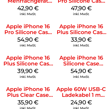
Mehrfachgerät
Pro Silicone Case
Luna Grey
MagSafe Denim
42,90
€
47,90
€
inkl. MwSt.
inkl. MwSt.
Apple iPhone 16
Apple iPhone 16
Pro Silicone Case
Plus Silicone Case
MagSafe Black
MagSafe Lake
54,90
€
33,90
€
Green
inkl. MwSt.
inkl. MwSt.
Apple iPhone 16
Apple iPhone 16
Plus Silicone Case
Silicone Case
MagSafe Plum
MagSafe Black
39,90
€
54,90
€
inkl. MwSt.
inkl. MwSt.
Apple iPhone 16
Apple 60W USB-C
Plus Clear Case
Ladekabel 1 m
MagSafe
Weiß
35,90
€
24,90
€
Transparent
inkl. MwSt.
inkl. MwSt.