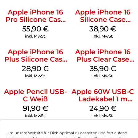
Apple iPhone 16
Apple iPhone 16
Pro Silicone Case
Silicone Case
MagSafe Stone
MagSafe
55,90
€
38,90
€
Gray
Ultramarine
inkl. MwSt.
inkl. MwSt.
Apple iPhone 16
Apple iPhone 16
Plus Silicone Case
Plus Clear Case
MagSafe Black
MagSafe
28,90
€
35,90
€
Transparent
inkl. MwSt.
inkl. MwSt.
Apple Pencil USB-
Apple 60W USB-C
C Weiß
Ladekabel 1 m
Weiß
91,90
€
24,90
€
inkl. MwSt.
inkl. MwSt.
Um unsere Website für Dich optimal zu gestalten und fortlaufend