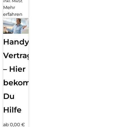
inkl. MwSt.
Mehr
erfahren
Handy
Vertragsabwicklung
– Hier
bekommst
Du
Hilfe
ab 0,00 €