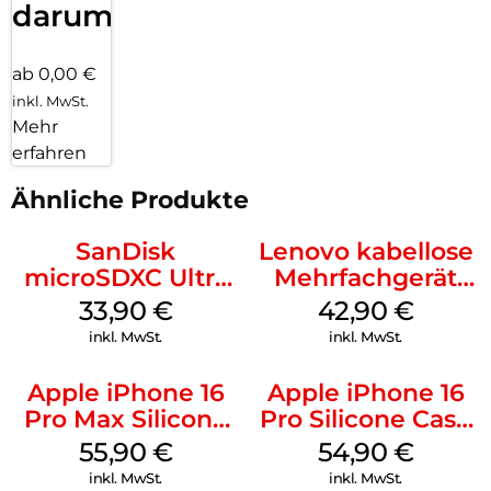
darum!
ab 0,00 €
inkl. MwSt.
Mehr
erfahren
Ähnliche Produkte
SanDisk
Lenovo kabellose
microSDXC Ultra
Mehrfachgerät
128 GB + Adapter
Luna Grey
33,90
€
42,90
€
Mobile
inkl. MwSt.
inkl. MwSt.
Apple iPhone 16
Apple iPhone 16
Pro Max Silicone
Pro Silicone Case
Case MagSafe
MagSafe Black
55,90
€
54,90
€
Stone Gray
inkl. MwSt.
inkl. MwSt.