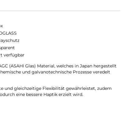
ox
OGLASS
layschutz
sparent
rt verfügbar
C (ASAHI Glas) Material, welches in Japan hergestellt
chemische und galvanotechnische Prozesse veredelt
 und gleichzeitige Flexibilität gewährleistet, zudem
durch eine bessere Haptik erzielt wird.