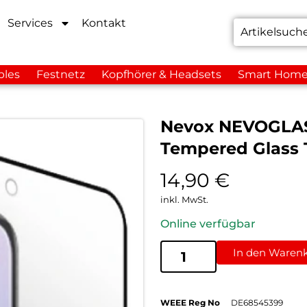
Services
Kontakt
bles
Festnetz
Kopfhörer & Headsets
Smart Hom
Nevox NEVOGLASS
Tempered Glass 
14,90
€
inkl. MwSt.
Online verfügbar
In den Waren
WEEE Reg No
DE68545399