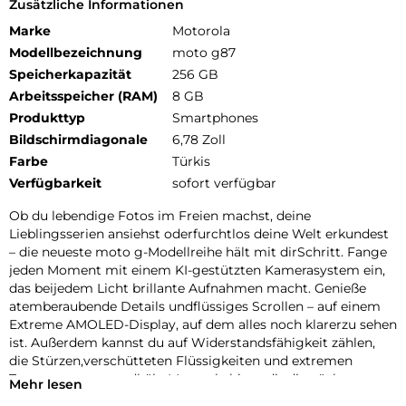
Zusätzliche Informationen
Marke
Motorola
Modellbezeichnung
moto g87
Speicherkapazität
256 GB
Arbeitsspeicher (RAM)
8 GB
Produkttyp
Smartphones
Bildschirmdiagonale
6,78 Zoll
Farbe
Türkis
Verfügbarkeit
sofort verfügbar
Ob du lebendige Fotos im Freien machst, deine
Lieblingsserien ansiehst oderfurchtlos deine Welt erkundest
– die neueste moto g-Modellreihe hält mit dirSchritt. Fange
jeden Moment mit einem KI-gestützten Kamerasystem ein,
das beijedem Licht brillante Aufnahmen macht. Genieße
atemberaubende Details undflüssiges Scrollen – auf einem
Extreme AMOLED-Display, auf dem alles noch klarerzu sehen
ist. Außerdem kannst du auf Widerstandsfähigkeit zählen,
die Stürzen,verschütteten Flüssigkeiten und extremen
Temperaturen standhält. Motorola bietetdir die nächste
Mehr lesen
Generation herausragender moto g-Geräte – moto g67, moto