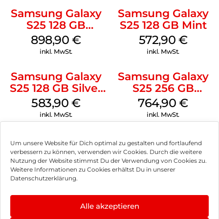
Samsung Galaxy
Samsung Galaxy
S25 128 GB
S25 128 GB Mint
Icyblue
898,90
€
572,90
€
inkl. MwSt.
inkl. MwSt.
Samsung Galaxy
Samsung Galaxy
S25 128 GB Silver
S25 256 GB
Shadow
Icyblue
583,90
€
764,90
€
inkl. MwSt.
inkl. MwSt.
Apple iPhone 16e
Apple iPhone 16
Um unsere Website für Dich optimal zu gestalten und fortlaufend
128 GB Weiß
128 GB Blaugrün
verbessern zu können, verwenden wir Cookies. Durch die weitere
Nutzung der Website stimmst Du der Verwendung von Cookies zu.
629,90
€
974,90
€
Weitere Informationen zu Cookies erhältst Du in unserer
inkl. MwSt.
inkl. MwSt.
Datenschutzerklärung.
Apple iPhone 16
Apple iPhone 16
Alle akzeptieren
128 GB Ultramarin
128 GB Weiß