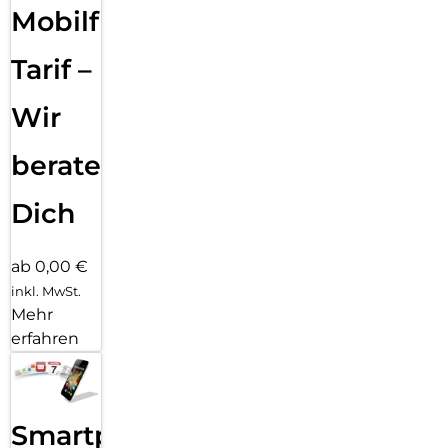
Widerstandsfähigkeit nach Militärstandard bieten die
Mobilfunk
perfekte Kombinationaus Style und Schutz. Erlebe zudem
noch kraftvolleren Sound, einen ausdauerndenAkku und 5G-
Tarif –
Geschwindigkeiten. Schärfe deine Perspektive mit dem
moto g87.
Wir
Das neue moto g87 bietet dir unsere bisher beste moto g-
Kamera. Mit demhochauflösenden 200-MP-Kamerasystem
beraten
kannst du bei allen Lichtverhältnissenultrascharfe Bilder
aufnehmen. Und genieße deine Lieblingsinhalte auf einem
Zoll großen Extreme-AMOLED-Display.
Dich
ab 0,00 €
inkl. MwSt.
Mehr
erfahren
Smartphone