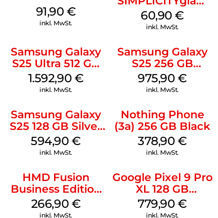
SIMPLICITYglam
91,90
€
Weiss
60,90
€
inkl. MwSt.
inkl. MwSt.
Samsung Galaxy
Samsung Galaxy
S25 Ultra 512 GB
S25 256 GB
Titanium
Icyblue
1.592,90
€
975,90
€
Silverblue
inkl. MwSt.
inkl. MwSt.
Samsung Galaxy
Nothing Phone
S25 128 GB Silver
(3a) 256 GB Black
Shadow
594,90
€
378,90
€
inkl. MwSt.
inkl. MwSt.
HMD Fusion
Google Pixel 9 Pro
Business Edition
XL 128 GB
256 GB Grey
Obsidian
266,90
€
779,90
€
inkl. MwSt.
inkl. MwSt.