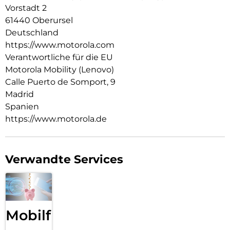
Audio über Stereo-Lautsprecher. Mit dem neuen moto g67
Vorstadt 2
erlebst du deine Kreativität in neuem Licht.
61440 Oberursel
Deutschland
https://www.motorola.com
Verantwortliche für die EU
Motorola Mobility (Lenovo)
Calle Puerto de Somport, 9
Madrid
Spanien
https://www.motorola.de
Verwandte Services
Mobilfunk