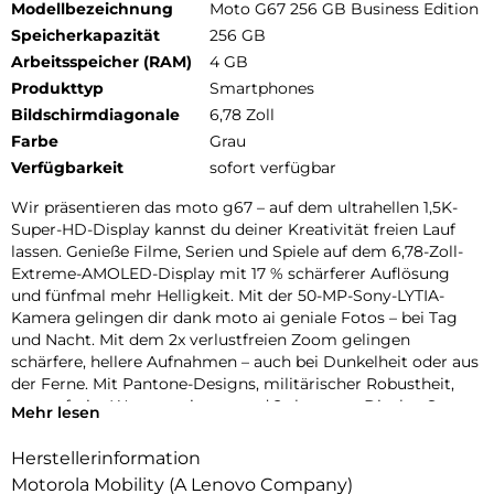
Modellbezeichnung
Moto G67 256 GB Business Edition
Speicherkapazität
256 GB
Arbeitsspeicher (RAM)
4 GB
Produkttyp
Smartphones
Bildschirmdiagonale
6,78 Zoll
Farbe
Grau
Verfügbarkeit
sofort verfügbar
Wir präsentieren das moto g67 – auf dem ultrahellen 1,5K-
Super-HD-Display kannst du deiner Kreativität freien Lauf
lassen. Genieße Filme, Serien und Spiele auf dem 6,78-Zoll-
Extreme-AMOLED-Display mit 17 % schärferer Auflösung
und fünfmal mehr Helligkeit. Mit der 50-MP-Sony-LYTIA-
Kamera gelingen dir dank moto ai geniale Fotos – bei Tag
und Nacht. Mit dem 2x verlustfreien Zoom gelingen
schärfere, hellere Aufnahmen – auch bei Dunkelheit oder aus
der Ferne. Mit Pantone-Designs, militärischer Robustheit,
sorgenfreier Wasserresistenz und 2x besserer Display-Sturz-
Mehr lesen
und Kratzfestigkeit bleibst du stylisch geschützt. Außerdem
erlebst du hohe 5G-Geschwindigkeiten, eine lange
Herstellerinformation
Akkulaufzeit mit TurboPower-Aufladen und immersives
Motorola Mobility (A Lenovo Company)