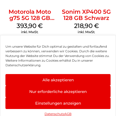
Motorola Moto
Sonim XP400 5G
g75 5G 128 GB
128 GB Schwarz
Charcoal Gray
393,90
€
218,90
€
inkl. MwSt.
inkl. MwSt.
Um unsere Website für Dich optimal zu gestalten und fortlaufend
verbessern zu können, verwenden wir Cookies. Durch die weitere
Nutzung der Website stimmst Du der Verwendung von Cookies zu.
Impressum
Weitere Informationen zu Cookies erhältst Du in unserer
Datenschutzerklärung.
AGB
Datenschutz
Alle akzeptieren
Können wir Dir behilflich sein?
Vertrag widerrufen
Nur erforderliche akzeptieren
Hinweis zur Batterieentsorgung
Einstellungen anzeigen
Newsletter
Datenschutz
AGB
©
2026
, Brodos AG – All Rights Reserved.