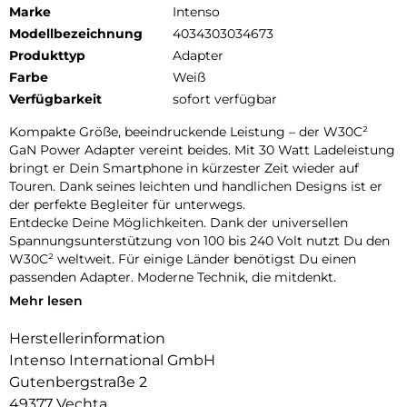
Marke
Intenso
Modellbezeichnung
4034303034673
Produkttyp
Adapter
Farbe
Weiß
Verfügbarkeit
sofort verfügbar
Kompakte Größe, beeindruckende Leistung – der W30C²
GaN Power Adapter vereint beides. Mit 30 Watt Ladeleistung
bringt er Dein Smartphone in kürzester Zeit wieder auf
Touren. Dank seines leichten und handlichen Designs ist er
der perfekte Begleiter für unterwegs.
Entdecke Deine Möglichkeiten. Dank der universellen
Spannungsunterstützung von 100 bis 240 Volt nutzt Du den
W30C² weltweit. Für einige Länder benötigst Du einen
passenden Adapter. Moderne Technik, die mitdenkt.
Mehr lesen
Dank der innovativen Galliumnitrid-Technologie (GaN) setzt
der W30C² neue Maßstäbe: Er ist kompakter, leichter und
Herstellerinformation
zugleich effizienter als herkömmliche Adapter. Deine Geräte
Intenso International GmbH
werden blitzschnell geladen, während Du gleichzeitig Deinen
ökologischen Fußabdruck verringerst. GaN macht es
Gutenbergstraße 2
möglich, dass die Adapter kleiner sind und höhere
49377 Vechta