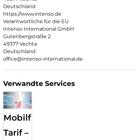
Spannungen und Ströme bewältigen können, dabei aber
Deutschland
weniger Wärme erzeugen.
https://www.intenso.de
Erlebe die perfekte Verbindung aus Flexibilität und Power.
Verantwortliche für die EU
Der W30C² GaN Power Adapter ist der ideale Ersatz für
Intenso International GmbH
traditionelle Silizium-Modelle und bringt die Ladezukunft in
Gutenbergstraße 2
Deine Hände. Erhältlich in stilvollem Schwarz und Weiß – für
49377 Vechta
ein modernes Ladeerlebnis.
Deutschland
office@intenso-international.de
Verwandte Services
Mobilfunk
Tarif –