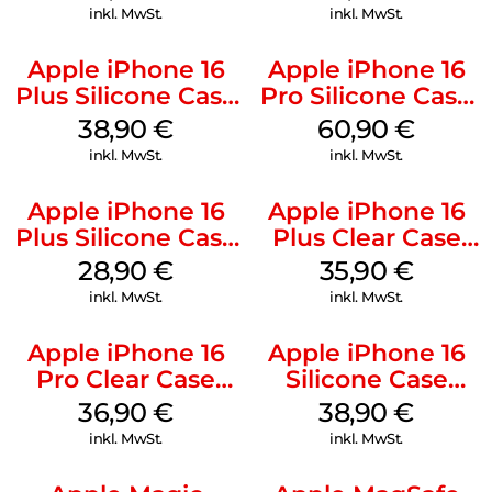
Green
Gray
inkl. MwSt.
inkl. MwSt.
Apple iPhone 16
Apple iPhone 16
Plus Silicone Case
Pro Silicone Case
MagSafe Denim
MagSafe Stone
38,90
€
60,90
€
Gray
inkl. MwSt.
inkl. MwSt.
Apple iPhone 16
Apple iPhone 16
Plus Silicone Case
Plus Clear Case
MagSafe Black
MagSafe
28,90
€
35,90
€
Transparent
inkl. MwSt.
inkl. MwSt.
Apple iPhone 16
Apple iPhone 16
Pro Clear Case
Silicone Case
MagSafe
MagSafe
36,90
€
38,90
€
Transparent
Ultramarine
inkl. MwSt.
inkl. MwSt.