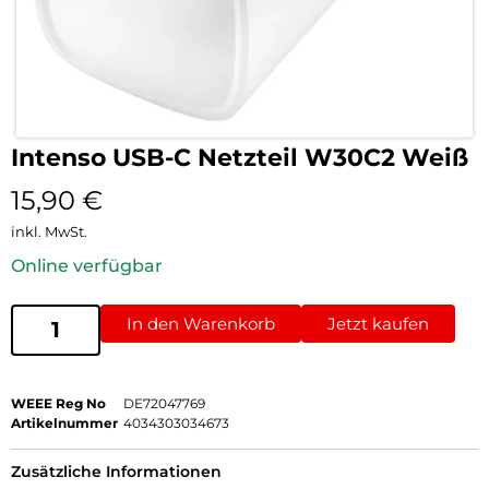
Intenso USB-C Netzteil W30C2 Weiß
15,90
€
inkl. MwSt.
Online verfügbar
In den Warenkorb
Jetzt kaufen
WEEE Reg No
DE72047769
Artikelnummer
4034303034673
Zusätzliche Informationen