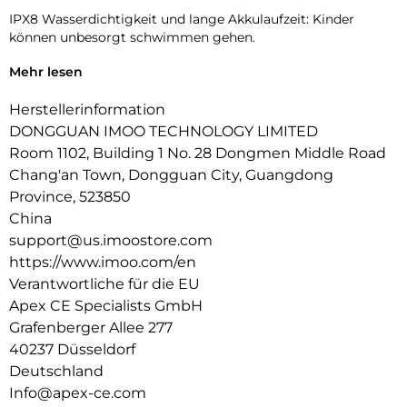
IPX8 Wasserdichtigkeit und lange Akkulaufzeit: Kinder
können unbesorgt schwimmen gehen.
Klassenmodus: Um zu verhindern, dass dein Kind während
Mehr lesen
des Unterrichts gestört wird, kannst du eine Sperrzeit
festlegen.
Herstellerinformation
DONGGUAN IMOO TECHNOLOGY LIMITED
Ablehnung unbekannter Anrufer: Schütze dein Kind, indem
Room 1102, Building 1 No. 28 Dongmen Middle Road
du unbekannte Kontakte blockierst.
Chang'an Town, Dongguan City, Guangdong
Mehrsprachige Unterstutzung: Verfugbar in Englisch,
Province, 523850
Deutsch, Polnisch, Spanisch und Chinesisch.
China
support@us.imoostore.com
https://www.imoo.com/en
Verantwortliche für die EU
Apex CE Specialists GmbH
Grafenberger Allee 277
40237 Düsseldorf
Deutschland
Info@apex-ce.com