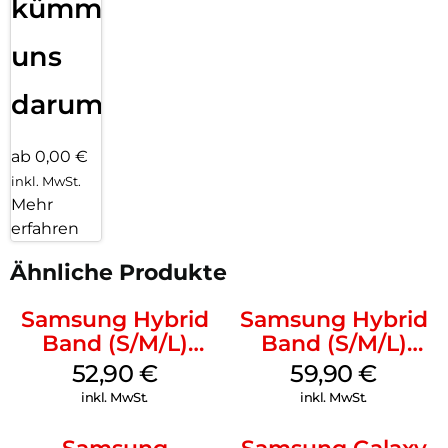
kümmern
uns
darum!
ab 0,00 €
inkl. MwSt.
Mehr
erfahren
Ähnliche Produkte
Samsung Hybrid
Samsung Hybrid
Band (S/M/L)
Band (S/M/L)
Galaxy
Galaxy
52,90
€
59,90
€
Watch8/Watch8
Watch8/Watch8
inkl. MwSt.
inkl. MwSt.
Classic White
Classic Blue