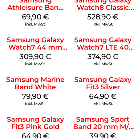
Samsung
Samsung Galaxy
Athleisure Band
Watch8 Classic
(S/M) Galaxy
Black
69,90
€
528,90
€
Watch8/Watch8
inkl. MwSt.
inkl. MwSt.
Classic Sage
Samsung Galaxy
Samsung Galaxy
Watch7 44 mm
Watch7 LTE 40
Green
mm Cream
309,90
€
374,90
€
inkl. MwSt.
inkl. MwSt.
Samsung Marine
Samsung Galaxy
Band White
Fit3 Silver
79,90
€
64,90
€
inkl. MwSt.
inkl. MwSt.
Samsung Galaxy
Samsung Sport
Fit3 Pink Gold
Band 20 mm M/L
Galaxy Watch4
64,90
€
39,90
€