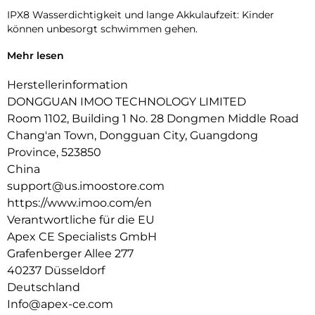
IPX8 Wasserdichtigkeit und lange Akkulaufzeit: Kinder
können unbesorgt schwimmen gehen.
Klassenmodus: Um zu verhindern, dass dein Kind während
Mehr lesen
des Unterrichts gestört wird, kannst du eine Sperrzeit
festlegen.
Herstellerinformation
DONGGUAN IMOO TECHNOLOGY LIMITED
Ablehnung unbekannter Anrufer: Schütze dein Kind, indem
Room 1102, Building 1 No. 28 Dongmen Middle Road
du unbekannte Kontakte blockierst.
Chang'an Town, Dongguan City, Guangdong
Mehrsprachige Unterstutzung: Verfugbar in Englisch,
Province, 523850
Deutsch, Polnisch, Spanisch und Chinesisch.
China
support@us.imoostore.com
https://www.imoo.com/en
Verantwortliche für die EU
Apex CE Specialists GmbH
Grafenberger Allee 277
40237 Düsseldorf
Deutschland
Info@apex-ce.com