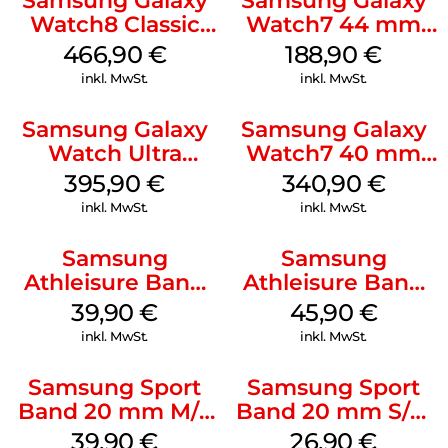
Samsung Galaxy
Samsung Galaxy
Watch8 Classic
Watch7 44 mm
White
Green
466,90
€
188,90
€
inkl. MwSt.
inkl. MwSt.
Samsung Galaxy
Samsung Galaxy
Watch Ultra
Watch7 40 mm
Titanium White
Green
395,90
€
340,90
€
inkl. MwSt.
inkl. MwSt.
Samsung
Samsung
Athleisure Band
Athleisure Band
M/L Galaxy
S/M Galaxy
39,90
€
45,90
€
Watch7 Silver
Watch7 Cream
inkl. MwSt.
inkl. MwSt.
Samsung Sport
Samsung Sport
Band 20 mm M/L
Band 20 mm S/M
Galaxy Watch4
Galaxy Watch4
39,90
€
26,90
€