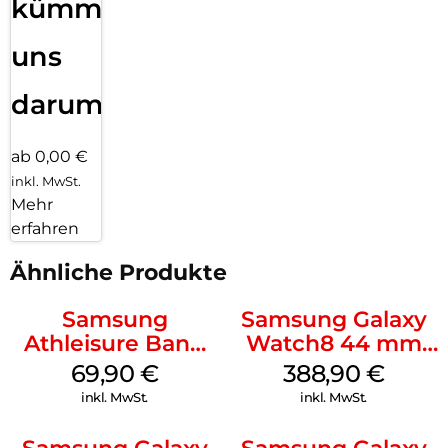
kümmern
uns
darum!
ab 0,00 €
inkl. MwSt.
Mehr
erfahren
Ähnliche Produkte
Samsung
Samsung Galaxy
Athleisure Band
Watch8 44 mm
(S/M) Galaxy
Graphite
69,90
€
388,90
€
Watch8/Watch8
inkl. MwSt.
inkl. MwSt.
Classic Sage