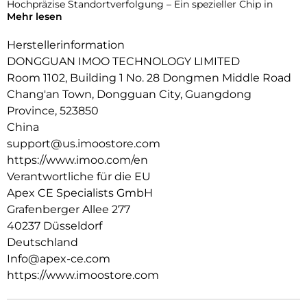
Hochpräzise Standortverfolgung – Ein spezieller Chip in
Mehr lesen
Kombination mit globalen Satellitensystemen sorgt für
präzise Echtzeit- und Innenraum-Positionierung.
Herstellerinformation
Gesundheitsüberwachung rund um die Uhr – Kontinuierliche
DONGGUAN IMOO TECHNOLOGY LIMITED
Herzfrequenz- und Aktivitätsverfolgung mit intelligenten
Room 1102, Building 1 No. 28 Dongmen Middle Road
Benachrichtigungen hilft Eltern, das Wohlbefinden ihres
Chang'an Town, Dongguan City, Guangdong
Kindes jederzeit zu gewährleisten.
Province, 523850
Robuste Qualität und 20 m Wasserbeständigkeit –
China
Zertifiziert durch über 150 strenge Tests, erfüllt EU-Standards
support@us.imoostore.com
mit Wasserdichtigkeit nach IP68 bis zu 20 Metern.
https://www.imoo.com/en
Mehrsprachige Unterstutzung: Verfugbar in Englisch,
Verantwortliche für die EU
Deutsch, Polnisch, Spanisch und Chinesisch.
Apex CE Specialists GmbH
Grafenberger Allee 277
40237 Düsseldorf
Deutschland
Info@apex-ce.com
https://www.imoostore.com