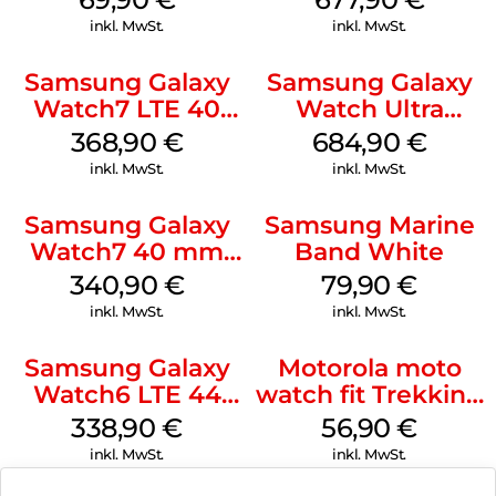
Watch8/Watch8
inkl. MwSt.
inkl. MwSt.
Classic Sage
Samsung Galaxy
Samsung Galaxy
Watch7 LTE 40
Watch Ultra
mm Cream
Titanium White
368,90
€
684,90
€
inkl. MwSt.
inkl. MwSt.
Samsung Galaxy
Samsung Marine
Watch7 40 mm
Band White
Green
340,90
€
79,90
€
inkl. MwSt.
inkl. MwSt.
Samsung Galaxy
Motorola moto
Watch6 LTE 44
watch fit Trekking
mm Graphite
Green
338,90
€
56,90
€
inkl. MwSt.
inkl. MwSt.