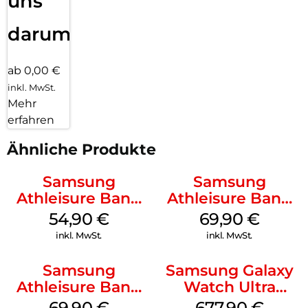
uns
darum!
ab 0,00 €
inkl. MwSt.
Mehr
erfahren
Ähnliche Produkte
Samsung
Samsung
Athleisure Band
Athleisure Band
(S/M) Galaxy
(M/L) Galaxy
54,90
€
69,90
€
Watch8/Watch8
Watch8/Watch8
inkl. MwSt.
inkl. MwSt.
Classic Graphite
Classic Graphite
Samsung
Samsung Galaxy
Athleisure Band
Watch Ultra
(S/M) Galaxy
Titanium Gray
69,90
€
677,90
€